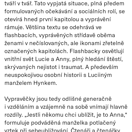
tváří v tvář. Tato vypjatá situace, plná předem
formulovaných očekávání a sociálních rolí, se
otevírá hned první kapitolou a vyprávění
rámuje. Většina textu se odehrává ve
flashbacích, vyprávěných střídavě oběma
ženami v nečíslovaných, ale ikonami zřetelně
označených kapitolách. Flashbacky osvětlují
vnitřní svět Lucie a Anny, plný hledání štěstí,
skrývaných nejistot i traumat. A především
neuspokojivou osobní historii s Luciiným
manželem Hynkem.
Vypravěčky jsou tedy odlišné generačně
i vzděláním a vzájemně na sobě vnímají hlavně
rozdíly. „Jestli někomu chci ublížit, je to Anna,“
formuluje podváděná manželka potlačený
vztek při sebeubližování. Čtenáři a čtenářky