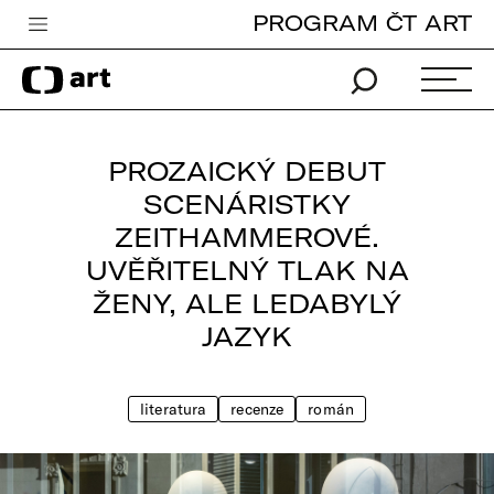
PROGRAM ČT ART
Česká televize
Zpravodajství
Sport
PROZAICKÝ DEBUT
iVysílání
SCENÁRISTKY
ZEITHAMMEROVÉ.
TV program
UVĚŘITELNÝ TLAK NA
Pro děti
ŽENY, ALE LEDABYLÝ
edu
JAZYK
Vše o ČT
literatura
recenze
román