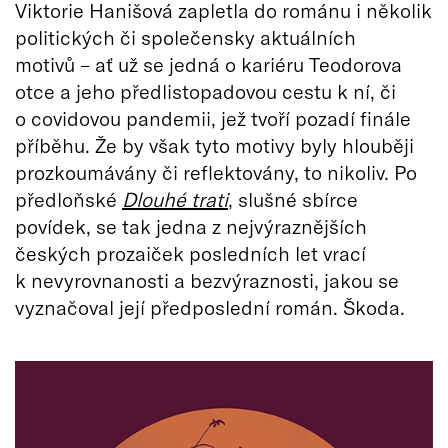
Viktorie Hanišová zapletla do románu i několik
politických či společensky aktuálních
motivů – ať už se jedná o kariéru Teodorova
otce a jeho předlistopadovou cestu k ní, či
o covidovou pandemii, jež tvoří pozadí finále
příběhu. Že by však tyto motivy byly hlouběji
prozkoumávány či reflektovány, to nikoliv. Po
předloňské
Dlouhé trati
, slušné sbírce
povídek, se tak jedna z nejvýraznějších
českých prozaiček posledních let vrací
k nevyrovnanosti a bezvýraznosti, jakou se
vyznačoval její předposlední román. Škoda.