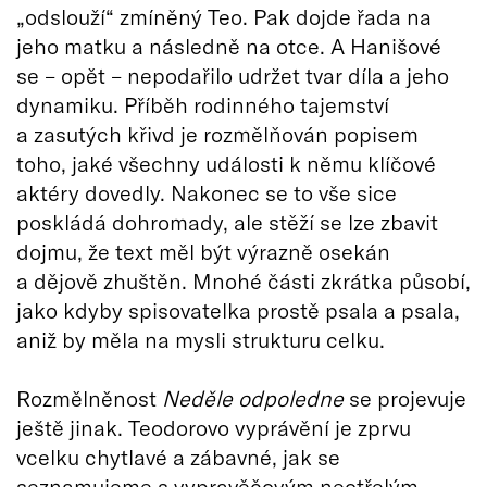
„odslouží“ zmíněný Teo. Pak dojde řada na
jeho matku a následně na otce. A Hanišové
se – opět – nepodařilo udržet tvar díla a jeho
dynamiku. Příběh rodinného tajemství
a zasutých křivd je rozmělňován popisem
toho, jaké všechny události k němu klíčové
aktéry dovedly. Nakonec se to vše sice
poskládá dohromady, ale stěží se lze zbavit
dojmu, že text měl být výrazně osekán
a dějově zhuštěn. Mnohé části zkrátka působí,
jako kdyby spisovatelka prostě psala a psala,
aniž by měla na mysli strukturu celku.
Rozmělněnost
Neděle odpoledne
se projevuje
ještě jinak. Teodorovo vyprávění je zprvu
vcelku chytlavé a zábavné, jak se
seznamujeme s vypravěčovým neotřelým