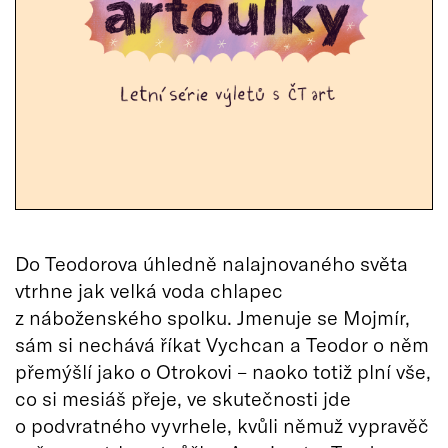
Do Teodorova úhledně nalajnovaného světa
vtrhne jak velká voda chlapec
z náboženského spolku. Jmenuje se Mojmír,
sám si nechává říkat Vychcan a Teodor o něm
přemýšlí jako o Otrokovi – naoko totiž plní vše,
co si mesiáš přeje, ve skutečnosti jde
o podvratného vyvrhele, kvůli němuž vypravěč