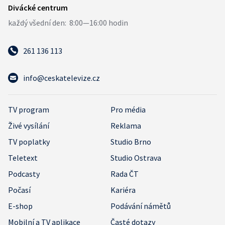
261 136 113
info@ceskatelevize.cz
TV program
Pro média
Živé vysílání
Reklama
TV poplatky
Studio Brno
Teletext
Studio Ostrava
Podcasty
Rada ČT
Počasí
Kariéra
E-shop
Podávání námětů
Mobilní a TV aplikace
Časté dotazy