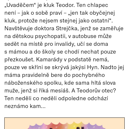
„Uvaděčem“ je kluk Teodor. Ten chlapec
není – jak o sobě praví – „jen tak obyčejnej
kluk, protože nejsem stejnej jako ostatní“.
Navštěvuje doktora Strejčka, jenž se zaměřuje
na dětskou psychopatii, v autobuse může
sedět na místě pro invalidy, učí se doma
s mámou a do školy se chodí nechat pouze
přezkoušet. Kamarády v podstatě nemá,
pouze ve skříni se skrývá jakýsi Hyn. Nadto jej
máma pravidelně bere do pochybného
náboženského spolku, kde sama hltá slova
muže, jenž si říká mesiáš. A Teodorův otec?
Ten neděli co neděli odpoledne odchází
neznámo kam…