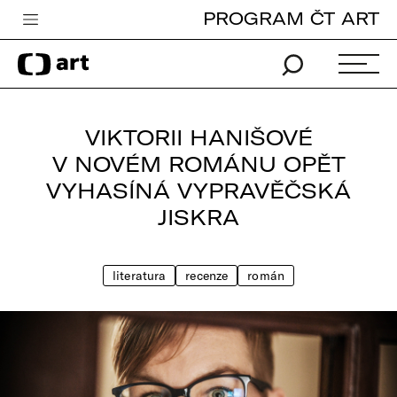
PROGRAM ČT ART
Česká televize
Zpravodajství
Sport
VIKTORII HANIŠOVÉ
iVysílání
V NOVÉM ROMÁNU OPĚT
VYHASÍNÁ VYPRAVĚČSKÁ
TV program
JISKRA
Pro děti
edu
literatura
recenze
román
Vše o ČT