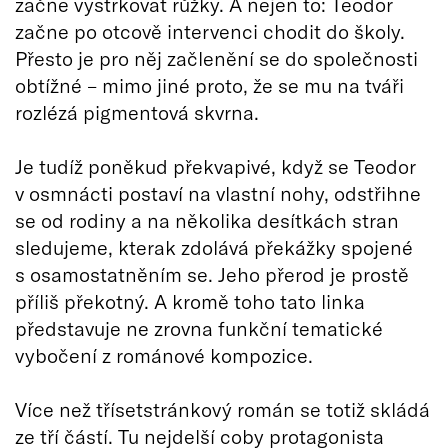
začne vystrkovat růžky. A nejen to: Teodor
začne po otcově intervenci chodit do školy.
Přesto je pro něj začlenění se do společnosti
obtížné – mimo jiné proto, že se mu na tváři
rozlézá pigmentová skvrna.
Je tudíž poněkud překvapivé, když se Teodor
v osmnácti postaví na vlastní nohy, odstřihne
se od rodiny a na několika desítkách stran
sledujeme, kterak zdolává překážky spojené
s osamostatněním se. Jeho přerod je prostě
příliš překotný. A kromě toho tato linka
představuje ne zrovna funkční tematické
vybočení z románové kompozice.
Více než třísetstránkový román se totiž skládá
ze tří částí. Tu nejdelší coby protagonista