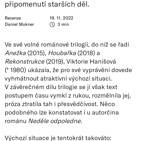
připomenutí starších děl.
Recenze
19. 11. 2022
Daniel Mukner
3 min
Ve své volné románové trilogii, do níž se řadí
Anežka
(2015),
Houbařka
(2018) a
Rekonstrukce
(2019), Viktorie Hanišová
(* 1980) ukázala, že pro své vyprávění dovede
vyhmátnout atraktivní výchozí situaci.
V závěrečném dílu trilogie se jí však text
postupem času vymkl z rukou, rozmělnila jej,
próza ztratila tah i přesvědčivost. Něco
podobného lze konstatovat i u autorčina
románu
Neděle odpoledne
.
Výchozí situace je tentokrát takováto: