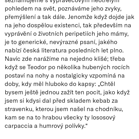
pohledem na svět, poznáváme jeho zvyky,
přemýšlení a tak dále. Jenomže když dojde jak
na jeho dospělou existenci, tak především na
vyprávění o životních peripetiích jeho mámy,
je to generické, nevýrazné psaní, jakého
nabízí česká literatura posledních let plno.
Navíc zde narážíme na nejedno klišé; třeba
když se Teodor po několika hubených rocích
postaví na nohy a nostalgicky vzpomíná na
doby, kdy měl hluboko do kapsy: „Chtěl
bysem ještě jednou zažít ten pocit, jako když
jsem si kdysi dal před skladem kebab za
stravenku, kterou jsem našel na chodníku,
kam se na to hrabou všecky ty lososový
carpaccia a humrový polívky.“