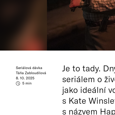
Je to tady. Dn
Seriálová dávka
Táňa Zabloudilová
seriálem o živ
8. 10. 2025
5 min
jako ideální v
s Kate Winsle
s názvem Happ