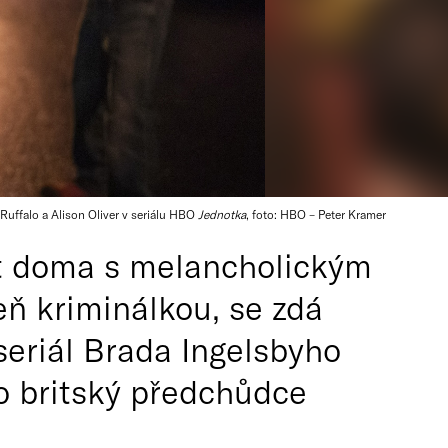
Ruffalo a Alison Oliver v seriálu HBO
Jednotka
, foto: HBO – Peter Kramer
stat doma s melancholickým
veň kriminálkou, se zdá
 seriál Brada Ingelsbyho
ho britský předchůdce