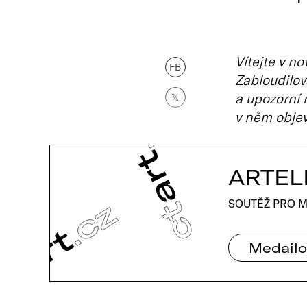
Vítejte v no
FB
Zabloudilov
a upozorní n
𝕏
v něm objev
ARTEL
SOUTĚŽ PRO M
Medailo