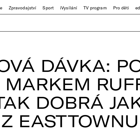
ze
Zpravodajství
Sport
iVysílání
TV program
Pro děti
e
OVÁ DÁVKA: P
 MARKEM RUF
TAK DOBRÁ JA
Z EASTTOWNU