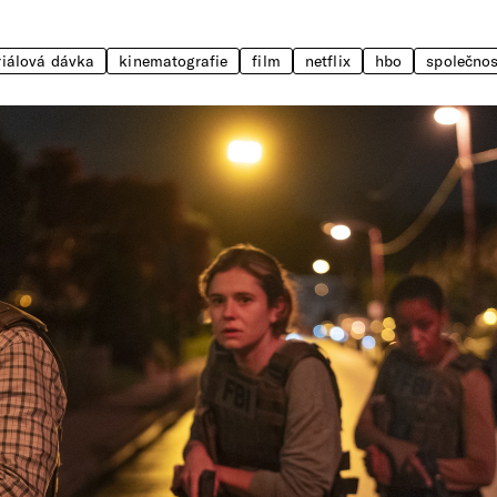
riálová dávka
kinematografie
film
netflix
hbo
společnos