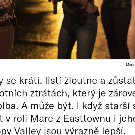
Mark 
y se krátí, listí žloutne a zů
otních ztrátách, který je záro
olba. A může být. I když starší
t v roli Mare z Easttownu i je
y Valley jsou výrazně lepší.