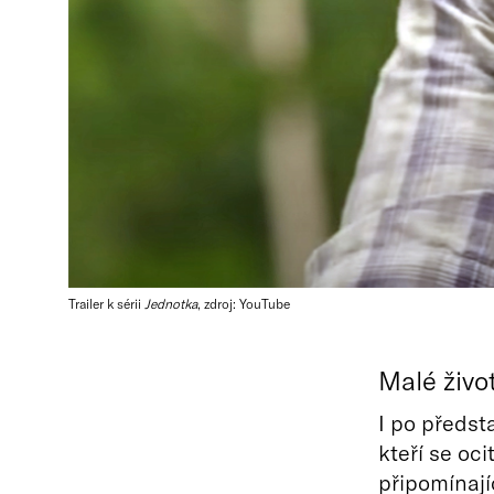
Trailer k sérii
Jednotka
, zdroj: YouTube
Malé živo
I po předst
kteří se oc
připomínají