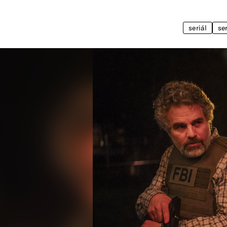
seriál
se