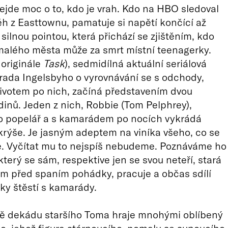
ejde moc o to, kdo je vrah. Kdo na HBO sledoval
h z Easttownu, pamatuje si napětí končící až
silnou pointou, která přichází se zjištěním, kdo
malého města může za smrt místní teenagerky.
 originále
Task
), sedmidílná aktuální seriálová
ada Ingelsbyho o vyrovnávání se s odchody,
životem po nich, začíná představením dvou
dinů. Jeden z nich, Robbie (Tom Pelphrey),
ko popelář a s kamarádem po nocích vykrádá
rýše. Je jasným adeptem na viníka všeho, co se
e. Vyčítat mu to nejspíš nebudeme. Poznáváme ho
který se sám, respektive jen se svou neteří, stará
 jim před spaním pohádky, pracuje a občas sdílí
lky štěstí s kamarády.
ě dekádu staršího Toma hraje mnohými oblíbený