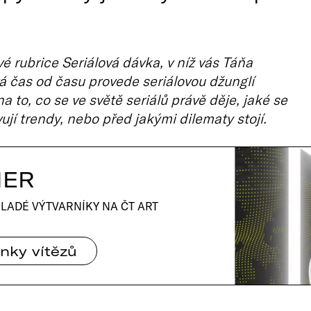
vé rubrice Seriálová dávka, v níž vás Táňa
á čas od času provede seriálovou džunglí
a to, co se ve světě seriálů právě děje, jaké se
ují trendy, nebo před jakými dilematy stojí.
IER
LADÉ VÝTVARNÍKY NA ČT ART
nky vítězů