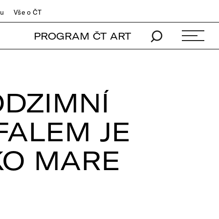
du
Vše o ČT
PROGRAM ČT ART
ODZIMNÍ
FALEM JE
KO MARE