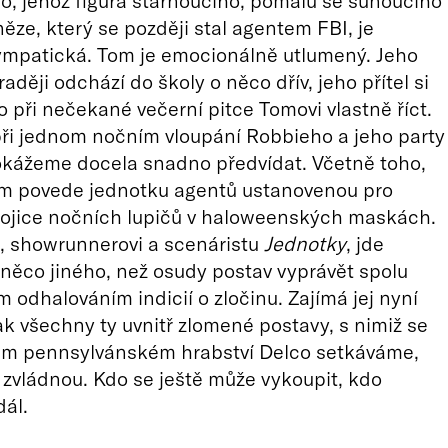
o, jehož figura stárnoucího, pomalu se sunoucího
ěze, který se později stal agentem FBI, je
ympatická. Tom je emocionálně utlumený. Jeho
aději odchází do školy o něco dřív, jeho přítel si
co při nečekané večerní pitce Tomovi vlastně říct.
ři jednom nočním vloupání Robbieho a jeho party
okážeme docela snadno předvídat. Včetně toho,
om povede jednotku agentů ustanovenou pro
rojice nočních lupičů v haloweenských maskách.
, showrunnerovi a scenáristu
Jednotky
, jde
 něco jiného, než osudy postav vyprávět spolu
 odhalováním indicií o zločinu. Zajímá jej nyní
jak všechny ty uvnitř zlomené postavy, s nimiž se
ém pennsylvánském hrabství Delco setkáváme,
 zvládnou. Kdo se ještě může vykoupit, kdo
dál.