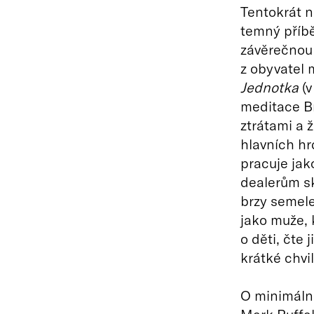
Tentokrát n
temný příbě
závěrečnou 
z obyvatel 
Jednotka
(v
meditace Br
ztrátami a 
hlavních hr
pracuje ja
dealerům sk
brzy semel
jako muže, 
o děti, čte
krátké chvi
O minimáln