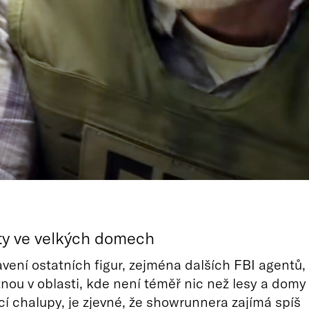
ty ve velkých domech
avení ostatních figur, zejména dalších FBI agentů,
itnou v oblasti, kde není téměř nic než lesy a domy
cí chalupy, je zjevné, že showrunnera zajímá spíš