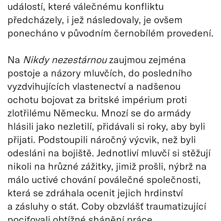
událostí, které válečnému konfliktu
předcházely, i jež následovaly, je ovšem
ponecháno v původním černobílém provedení.
Na
Nikdy nezestárnou
zaujmou zejména
postoje a názory mluvčích, do posledního
vyzdvihujících vlastenectví a nadšenou
ochotu bojovat za britské impérium proti
zlotřilému Německu. Mnozí se do armády
hlásili jako nezletilí, přidávali si roky, aby byli
přijati. Podstoupili náročný výcvik, než byli
odesláni na bojiště. Jednotliví mluvčí si stěžují
nikoli na hrůzné zážitky, jimiž prošli, nýbrž na
málo uctivé chování poválečné společnosti,
která se zdráhala ocenit jejich hrdinství
a zásluhy o stát. Coby obzvlášť traumatizující
pociťovali obtížné shánění práce.