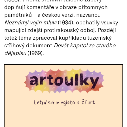
doplňují komentáře v obraze přítomných
pamětníků – a českou verzi, nazvanou
Neznámý vojín mluví
(1934), obohatily vsuvky
mapující zdejší protirakouský odboj. Později
totéž téma zpracoval kupříkladu tuzemský
střihový dokument
Devět kapitol ze star
é
ho
d
ějepisu
(1969).