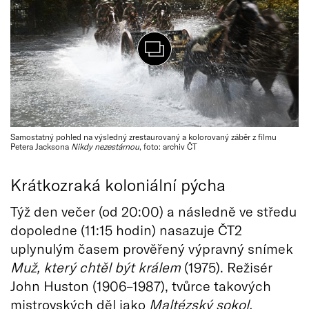
Samostatný pohled na výsledný zrestaurovaný a kolorovaný záběr z filmu
Petera Jacksona
Nikdy nezestárnou
, foto: archiv ČT
Krátkozraká koloniální pýcha
Týž den večer (od 20:00) a následně ve středu
dopoledne (11:15 hodin) nasazuje ČT2
uplynulým časem prověřený výpravný snímek
Muž, který
cht
ěl být králem
(1975). Režisér
John Huston (1906–1987), tvůrce takových
mistrovských děl jako
Malt
é
zský sokol,