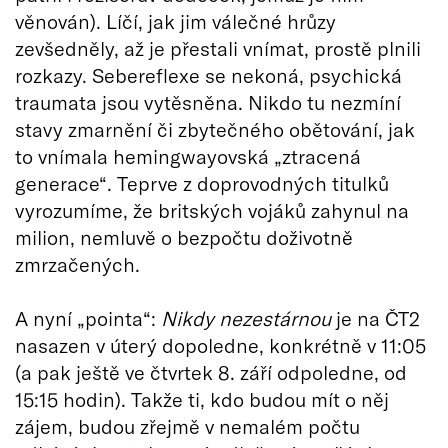
věnován). Líčí, jak jim válečné hrůzy
zevšedněly, až je přestali vnímat, prostě plnili
rozkazy. Sebereflexe se nekoná, psychická
traumata jsou vytěsněna. Nikdo tu nezmíní
stavy zmarnění či zbytečného obětování, jak
to vnímala hemingwayovská „ztracená
generace“. Teprve z doprovodných titulků
vyrozumíme, že britských vojáků zahynul na
milion, nemluvě o bezpočtu doživotně
zmrzačených.
A nyní „pointa“:
Nikdy nezestárnou
je na ČT2
nasazen v úterý dopoledne, konkrétně v 11:05
(a pak ještě ve čtvrtek 8. září odpoledne, od
15:15 hodin). Takže ti, kdo budou mít o něj
zájem, budou zřejmě v nemalém počtu