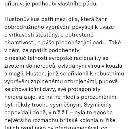
připravuje podhoubí vlastního pádu.
Hustonův kus patří mezi díla, která žánr
dobrodružného vyprávění povyšují k úvaze
o vrtkavosti štěstěny, o potrestané
chamtivosti, o pýše předcházející pádu. Také
v něm lze spatřit podobenství
o neslučitelnosti evropské racionality se
životem domorodců, ovládaným vírou v kouzla
a magii. Huston, jenž se přiklonil k robustnímu
vyprávění zaplněnému ozbrojenými, pudově
se chovajícími davy, své protagonisty
neidealizuje, ač na ně hledí s porozuměním,
byť někdy trochu výsměšným. Svými činy
odpovídají době, v níž žili – byla to epocha
největšího rozmachu britské koloniální říše.
Jejich osud jako by předznamenával, co