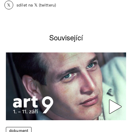
𝕏
sdílet na 𝕏 (twitteru)
Související
dokument