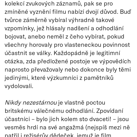
kolekcí zvukových záznamů, pak se pro
zmíněné vyznění filmu nabízí dvojí důvod. Buď
tvůrce záměrně vybíral výhradně takové
vzpomínky, jež hlásaly nadšení a odhodlání
bojovat, anebo neměl z čeho vybírat, pokud
všechny horovaly pro vlasteneckou povinnost
účastnit se války. Každopádně je legitimní
otázka, zda předložené postoje ve výpovědích
naprosto převažovaly nebo dokonce byly těmi
jedinými, které výzkumníci z pamětníků
vydolovali.
Nikdy nezestárnou
je vlastně poctou
britskému válečnému odhodlání. Zpovídaní
účastníci – bylo jich kolem sto dvaceti! – jsou
vesměs hrdí na své angažmá (nejspíš mezi ně
patřil i režisérův dědeček, jemuž je film