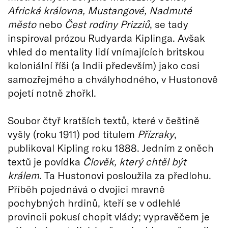
Africká královna, Mustangov
é
, Nadmut
é
mě
sto
nebo
Čest rodiny Prizziů
, se tady
inspiroval prózou Rudyarda Kiplinga. Avšak
vhled do mentality lidí vnímajících britskou
koloniální říši (a Indii především) jako cosi
samozřejmého a chvályhodného, v Hustonově
pojetí notně zhořkl.
Soubor čtyř kratších textů, které v češtině
vyšly (roku 1911) pod titulem
Přízraky
,
publikoval Kipling roku 1888. Jedním z oněch
textů je povídka
Člověk, který
cht
ěl být
králem
. Ta Hustonovi posloužila za předlohu.
Příběh pojednává o dvojici mravně
pochybných hrdinů, kteří se v odlehlé
provincii pokusí chopit vlády; vypravěčem je