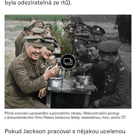
byla odezíratelná ze rtů).
Přímé srovnání upraveného a původního obrazu. Rekonstrukční postup
z dokumentárního filmu Petera Jacksona
Nikdy nezestárnou
, foto: archiv ČT
Pokud Jackson pracoval s nějakou ucelenou