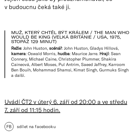
v budoucnu čeká také ji.
MUŽ, KTERÝ CHTĚL BÝT KRÁLEM / THE MAN WHO
WOULD BE KING (VELKÁ BRITÁNIE / USA, 1975,
STOPÁŽ 129 MINUT)
Režie
: John Huston,
sc
é
nář
: John Huston, Gladys Hillová,
kamera
: Oswald Morris,
hudba
: Maurice Jarre.
Hrají
: Sean
Connery, Michael Caine, Christopher Plummer, Shakira
Caineová, Albert Moses, Pul Antrim, Saeed Jaffrey, Karroom
Ben Bouih, Mohammad Shamsi, Kimat Singh, Gurmuks Singh
a další.
Uvádí ČT2 v úterý 6. září od 20:00 a ve středu
7. září od 11:15 hodin.
FB
sdílet na facebooku