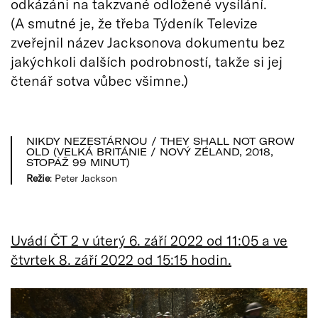
odkázáni na takzvané odložené vysílání.
(A smutné je, že třeba Týdeník Televize
zveřejnil název Jacksonova dokumentu bez
jakýchkoli dalších podrobností, takže si jej
čtenář sotva vůbec všimne.)
NIKDY NEZESTÁRNOU / THEY SHALL NOT GROW
OLD (VELKÁ BRITÁNIE / NOVÝ ZÉLAND, 2018,
STOPÁŽ 99 MINUT)
Režie
: Peter Jackson
Uvádí ČT 2 v úterý 6. září 2022 od 11:05 a ve
čtvrtek 8. září 2022 od 15:15 hodin.