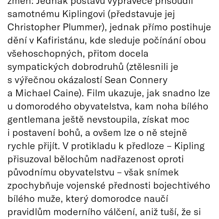
samotnému Kiplingovi (představuje jej
Christopher Plummer), jednak přímo postihuje
dění v Kafiristánu, kde sleduje počínání obou
všehoschopných, přitom docela
sympatických dobrodruhů (ztělesnili je
s výřečnou okázalostí Sean Connery
a Michael Caine). Film ukazuje, jak snadno lze
u domorodého obyvatelstva, kam noha bílého
gentlemana ještě nevstoupila, získat moc
i postavení bohů, a ovšem lze o ně stejně
rychle přijít. V protikladu k předloze – Kipling
přisuzoval bělochům nadřazenost oproti
původnímu obyvatelstvu – však snímek
zpochybňuje vojenské přednosti bojechtivého
bílého muže, který domorodce naučí
pravidlům moderního válčení, aniž tuší, že si