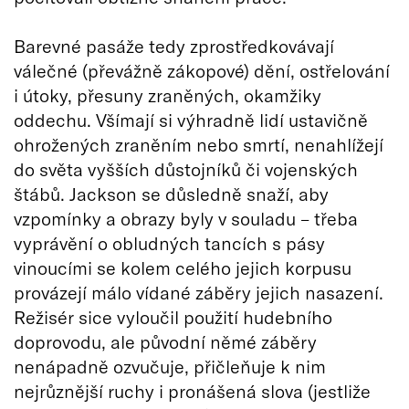
Barevné pasáže tedy zprostředkovávají
válečné (převážně zákopové) dění, ostřelování
i útoky, přesuny zraněných, okamžiky
oddechu. Všímají si výhradně lidí ustavičně
ohrožených zraněním nebo smrtí, nenahlížejí
do světa vyšších důstojníků či vojenských
štábů. Jackson se důsledně snaží, aby
vzpomínky a obrazy byly v souladu – třeba
vyprávění o obludných tancích s pásy
vinoucími se kolem celého jejich korpusu
provázejí málo vídané záběry jejich nasazení.
Režisér sice vyloučil použití hudebního
doprovodu, ale původní němé záběry
nenápadně ozvučuje, přičleňuje k nim
nejrůznější ruchy i pronášená slova (jestliže