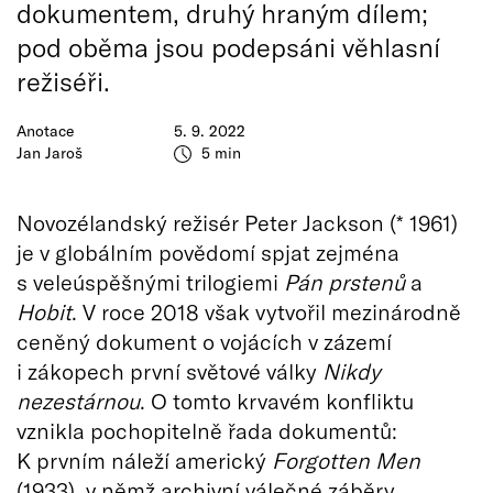
dokumentem, druhý hraným dílem;
pod oběma jsou podepsáni věhlasní
režiséři.
Anotace
5. 9. 2022
Jan Jaroš
5 min
Novozélandský režisér Peter Jackson (* 1961)
je v globálním povědomí spjat zejména
s veleúspěšnými trilogiemi
Pán prstenů
a
Hobit
. V roce 2018 však vytvořil mezinárodně
ceněný dokument o vojácích v zázemí
i zákopech první světové války
Nikdy
nezestárnou
. O tomto krvavém konfliktu
vznikla pochopitelně řada dokumentů:
K prvním náleží americký
Forgotten Men
(1933), v němž archivní válečné záběry