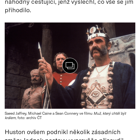
náhodný cestující, jenž vyslechl, co vše se jim
přihodilo.
Saeed Jaffrey, Michael Caine a Sean Connery ve filmu
Muž, který chtěl být
králem
, foto: archiv ČT
Huston ovšem podnikl několik zásadních
změn: Jednak postavu vypravěče přisoudil