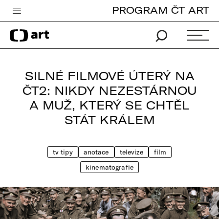
PROGRAM ČT ART
Česká televize
Zpravodajství
Sport
SILNÉ FILMOVÉ ÚTERÝ NA
iVysílání
ČT2: NIKDY NEZESTÁRNOU
A MUŽ, KTERÝ SE CHTĚL
TV program
STÁT KRÁLEM
Pro děti
edu
tv tipy
anotace
televize
film
Vše o ČT
kinematografie