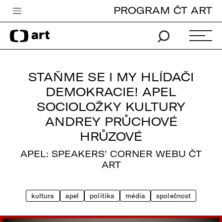
PROGRAM ČT ART
Česká televize
Zpravodajství
Sport
STAŇME SE I MY HLÍDAČI
iVysílání
DEMOKRACIE! APEL
SOCIOLOŽKY KULTURY
TV program
ANDREY PRŮCHOVÉ
Pro děti
HRŮZOVÉ
edu
APEL: SPEAKERS' CORNER WEBU ČT
ART
Vše o ČT
kultura
apel
politika
média
společnost