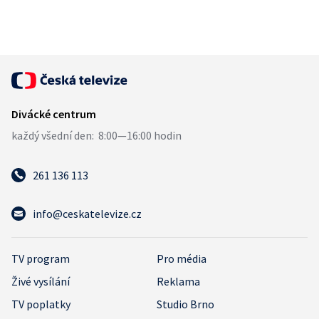
261 136 113
info@ceskatelevize.cz
TV program
Pro média
Živé vysílání
Reklama
TV poplatky
Studio Brno