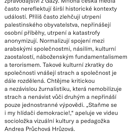
zpravodajství z Gazy. Mnohá česká média
často nereflektují širší historické kontexty
událostí. Příliš často zlehčují utrpení
palestinského obyvatelstva, nepřinášejí
osobní příběhy, utrpení a katastrofy
anonymizují. Normalizují spojení mezi
arabskými společnostmi, násilím, kulturní
zaostalostí, náboženským fundamentalismem
a terorismem. Takové kulturní zkratky do
společnosti vnášejí strach a společnost je
dále rozdělená. Chtějme kritickou
a nezávislou žurnalistiku, která nemobilizuje
strach a nenávist vůči druhým a nepřináší
pouze jednostranné výpovědi. „Staňme se
i my hlídači demokracie!,“ apeluje ve videu
socioložka vizuální kultury a pedagožka
Andrea Průchová Hrůzová.