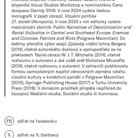
stipendia Visual Studies Workshop a nominantkou Cena
Jacquesa Derridy 2018. V roce 2024 vydala českou
monografii
V zajetí obrazů. Vizuální politika
21. století
(Akropolis). V roce 2025 v roli editorky vydala
mezinárodní sborník
Public Narratives of Decolonization and
Racial (In)Justice in Central and Southeast Europe. Enemies
and Colonies, Patriots and Riots
(Palgrave Macmillan). Do
češtiny přeložila výbor esejů
Způsoby vidění
Johna Bergera
(2016, včetně autorského doslovu) a spolupodílela se na
překladech
Teorie obrazu
W. J. T. Mitchella (2016, včetně
rozhovoru s autorem) a
Jak vidět svět
Nicholase Mirzoeffa
(2018, včetně rozhovoru s autorem). V zahraničí publikovala
formou samostatných kapitol věnovaných zejména vztahu
vizuální kultury a kolektivní paměti v Palgrave Macmillan
(2015), Springer Publishing House (2017) a Turku University
Press (2018). V domácím prostředí přispěla například do
časopisů Mediální studia, Sociální studia či Iluminace.
FB
sdílet na facebooku
𝕏
sdílet na 𝕏 (twitteru)