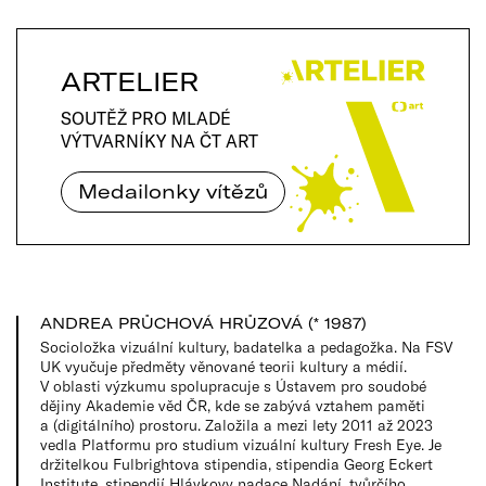
ARTELIER
SOUTĚŽ PRO MLADÉ
VÝTVARNÍKY NA ČT ART
Medailonky vítězů
ANDREA PRŮCHOVÁ HRŮZOVÁ (* 1987)
Socioložka vizuální kultury, badatelka a pedagožka. Na FSV
UK vyučuje předměty věnované teorii kultury a médií.
V oblasti výzkumu spolupracuje s Ústavem pro soudobé
dějiny Akademie věd ČR, kde se zabývá vztahem paměti
a (digitálního) prostoru. Založila a mezi lety 2011 až 2023
vedla Platformu pro studium vizuální kultury Fresh Eye. Je
držitelkou Fulbrightova stipendia, stipendia Georg Eckert
Institute, stipendií Hlávkovy nadace Nadání, tvůrčího