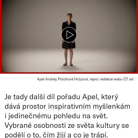
Apel Andrey Průchové Hrůzové, repro: redakce webu ČT art
Je tady další díl pořadu Apel, který
dává prostor inspirativním myšlenkám
i jedinečnému pohledu na svět.
Vybrané osobnosti ze světa kultury se
podělí o to, čím žijí a co je trápí.