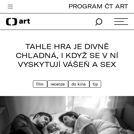
PROGRAM ČT ART
Česká televize
Zpravodajství
Sport
TAHLE HRA JE DIVNĚ
iVysílání
CHLADNÁ, I KDYŽ SE V NÍ
VYSKYTUJÍ VÁŠEŇ A SEX
TV program
Pro děti
film
recenze
do kina
tip
edu
Vše o ČT