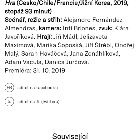
Hra
(Česko/Chile/Francie/Jižní Korea, 2019,
stopáž 93 minut)
Scénář, režie a střih:
Alejandro Fernández
Almendras,
kamera:
Inti Briones,
zvuk:
Klára
Javoříková.
Hrají:
Jiří Mádl, Jelizaveta
Maximová, Marika Šoposká, Jiří Štrébl, Ondřej
Malý, Sarah Haváčová, Jana Zenáhlíková,
Adam Vacula, Danica Jurčová.
Premiéra: 31. 10. 2019
FB
sdílet na facebooku
𝕏
sdílet na 𝕏 (twitteru)
Související