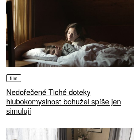
film
Nedořečené Tiché doteky
hlubokomyslnost bohužel spíše jen
simulují