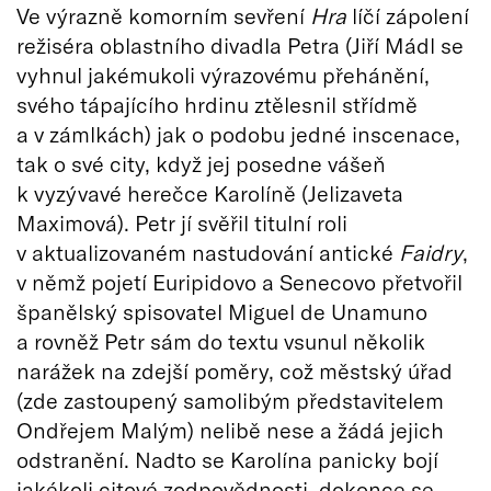
Ve výrazně komorním sevření
Hra
líčí zápolení
režiséra oblastního divadla Petra (Jiří Mádl se
vyhnul jakémukoli výrazovému přehánění,
svého tápajícího hrdinu ztělesnil střídmě
a v zámlkách) jak o podobu jedné inscenace,
tak o své city, když jej posedne vášeň
k vyzývavé herečce Karolíně (Jelizaveta
Maximová). Petr jí svěřil titulní roli
v aktualizovaném nastudování antické
Faidry
,
v němž pojetí Euripidovo a Senecovo přetvořil
španělský spisovatel Miguel de Unamuno
a rovněž Petr sám do textu vsunul několik
narážek na zdejší poměry, což městský úřad
(zde zastoupený samolibým představitelem
Ondřejem Malým) nelibě nese a žádá jejich
odstranění. Nadto se Karolína panicky bojí
jakékoli citové zodpovědnosti, dokonce se