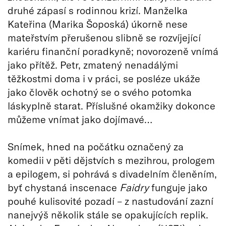
druhé zápasí s rodinnou krizí. Manželka
Kateřina (Marika Šoposká) úkorně nese
mateřstvím přerušenou slibně se rozvíjející
kariéru finanční poradkyně; novorozeně vnímá
jako přítěž. Petr, zmatený nenadálými
těžkostmi doma i v práci, se posléze ukáže
jako člověk ochotný se o svého potomka
láskyplně starat. Příslušné okamžiky dokonce
můžeme vnímat jako dojímavé…
Snímek, hned na počátku označený za
komedii v pěti dějstvích s mezihrou, prologem
a epilogem, si pohrává s divadelním členěním,
byť chystaná inscenace
Faidry
funguje jako
pouhé kulisovité pozadí – z nastudování zazní
nanejvýš několik stále se opakujících replik.