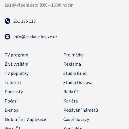
261 136 113
info@ceskatelevize.cz
TV program
Pro média
Živé vysílání
Reklama
TV poplatky
Studio Brno
Teletext
Studio Ostrava
Podcasty
Rada ČT
Počasí
Kariéra
E-shop
Podávání námětů
Mobilní a TV aplikace
Časté dotazy
Vše o ČT
Kontakty