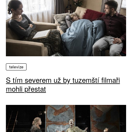
televize
S tím severem už by tuzemští filmaři
mohli přestat