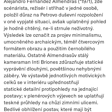
Alejandro Fernández Almendras (*1971), zde
scénárista, režisér i střihač v jedné osobě,
položil důraz na Petrovo duševní rozpoložení
v oné vypjaté situaci, avšak uplatněný pohled
je hodně chtěný, ne-li strnule neživotný.
Výsledek lze označit za projev minimalismu,
umocněného archaickým, téměř čtvercovým
formátem obrazu a použitím černobílého
materiálu. Ostatně Almendrasův stálý
kameraman Inti Briones zdůrazňuje statické
vyprávění dlouhými, povětšinou nehybnými
záběry. Ve výstavbě jednotlivých motivických
celků se v interiéru upřednostňují
statické detailní protipohledy na jednající
postavy; v plenérových výjevech se uplatňují
teskné průhledy na chůzi zimními ulicemi.
Bedlivé obhlížení postav, které mají být