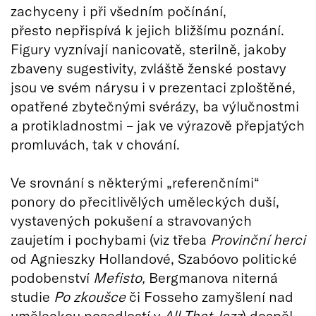
zachyceny i při všedním počínání,
přesto nepřispívá k jejich bližšímu poznání.
Figury vyznívají nanicovatě, sterilně, jakoby
zbaveny sugestivity, zvláště ženské postavy
jsou ve svém nárysu i v prezentaci zploštěné,
opatřené zbytečnými svérázy, ba výlučnostmi
a protikladnostmi – jak ve výrazově přepjatých
promluvách, tak v chování.
Ve srovnání s některými „referenčními“
ponory do přecitlivělých uměleckých duší,
vystavených pokušení a stravovaných
zaujetím i pochybami (viz třeba
Provinční herci
od Agnieszky Hollandové, Szabóovo politické
podobenství
Mefisto,
Bergmanova niterná
studie
Po zkoušce
či Fosseho zamyšlení nad
uměleckou posedlostí v
All That Jazz
) dospěl