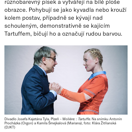
různobarevný písek a vytvářejí na bílé ploše
obrazce. Pohybují se jako kyvadla nebo krouží
kolem postav, případně se kývají nad
schouleným, demonstrativně se kajícím
Tartuffem, bičují ho a označují rudou barvou.
Divadlo Josefa Kajetána Tyla, Plzeň – Moliére: :
Tartuffe
. Na snímku Antonín
Procházka (Orgon) a Kamila Šmejkalová (Mariana), foto: Klára Žitňanská
(DJKT)