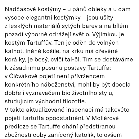
Nadčasové kostýmy – u pánů obleky a u dam
vysoce elegantní kostýmky – jsou ušity
z lesklých materiálů sytých barev a na bílém
pozadí výborně odrážejí světlo. Výjimkou je
kostým Tartuffův. Ten je oděn do volných
kalhot, lněné košile, na krku má dřevěné
korálky, je bosý, cvičí tai-či. Tím se dostáváme
k zásadnímu posunu postavy Tartuffa:
v Čičvákově pojetí není přívržencem
konkrétního náboženství, mohl by být docela
dobře i vyznavačem bio životního stylu,
studujícím východní filozofie.
V takto aktualizované inscenaci má takovéto
pojetí Tartuffa opodstatnění. V Molièrově
předloze se Tartuffe ohání předstíranou
zbožností coby zanícený katolík, to ovšem