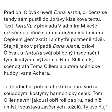
Předloni Čičvák uvedl
Dona Juana
, přičemž se
tehdy sám pustil do úpravy klasikova textu.
Text
Tartuffa
v překladu Vladimíra Mikeše
režisér společně s dramaturgem Vladimírem
Čepkem „jen“ zkrátil a chytře pozměnil závěr.
Stejně jako v případě
Dona Juana
, oslovil
Čičvák u
Tartuffa
svůj oblíbený inscenační
tým: kostýmní výtvarnici Ninu Stillmark,
scénografa Toma Cillera a autora scénické
hudby Ivana Achera.
Jednoduchá, přitom efektní scéna tvoří se
soudobými kostýmy harmonický celek. Tom
Ciller navrhl jakousi obří roli papíru, nad niž
umístil soustavu závěsných kuželů. Ty uvolňují