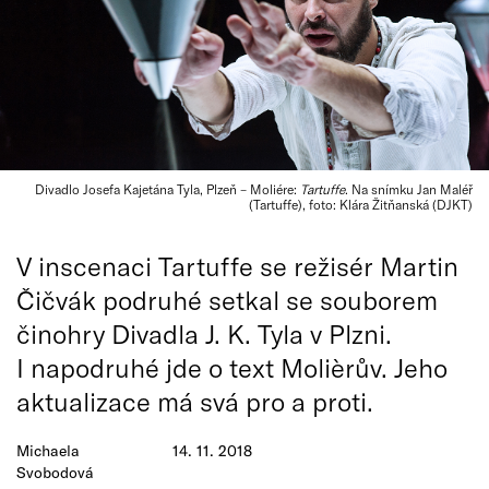
Divadlo Josefa Kajetána Tyla, Plzeň – Moliére:
Tartuffe
. Na snímku Jan Maléř
(Tartuffe), foto: Klára Žitňanská (DJKT)
V inscenaci Tartuffe se režisér Martin
Čičvák podruhé setkal se souborem
činohry Divadla J. K. Tyla v Plzni.
I napodruhé jde o text Molièrův. Jeho
aktualizace má svá pro a proti.
Michaela
14. 11. 2018
Svobodová