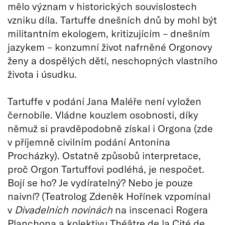
mělo význam v historických souvislostech
vzniku díla. Tartuffe dnešních dnů by mohl být
militantním ekologem, kritizujícím – dnešním
jazykem – konzumní život nafrněné Orgonovy
ženy a dospělých dětí, neschopných vlastního
života i úsudku.
Tartuffe v podání Jana Maléře není vyložen
černobíle. Vládne kouzlem osobnosti, díky
němuž si pravděpodobně získal i Orgona (zde
v příjemně civilním podání Antonína
Procházky). Ostatně způsobů interpretace,
proč Orgon Tartuffovi podléhá, je nespočet.
Bojí se ho? Je vydíratelný? Nebo je pouze
naivní? (Teatrolog Zdeněk Hořínek vzpomínal
v
Divadelních novinách
na inscenaci Rogera
Planchona a kolektivu Théâtre de la Cité de