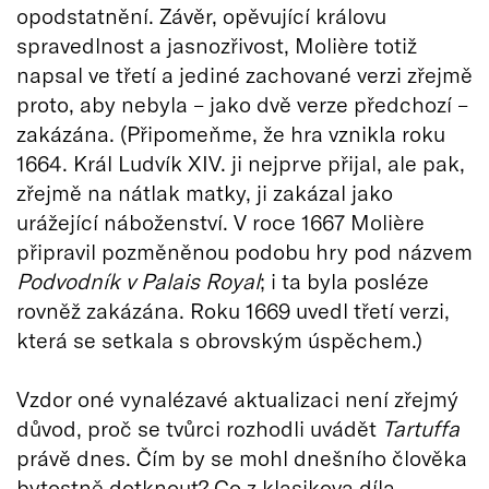
opodstatnění. Závěr, opěvující královu
spravedlnost a jasnozřivost, Molière totiž
napsal ve třetí a jediné zachované verzi zřejmě
proto, aby nebyla – jako dvě verze předchozí –
zakázána. (Připomeňme, že hra vznikla roku
1664. Král Ludvík XIV. ji nejprve přijal, ale pak,
zřejmě na nátlak matky, ji zakázal jako
urážející náboženství. V roce 1667 Molière
připravil pozměněnou podobu hry pod názvem
Podvodník v Palais Royal
; i ta byla posléze
rovněž zakázána. Roku 1669 uvedl třetí verzi,
která se setkala s obrovským úspěchem.)
Vzdor oné vynalézavé aktualizaci není zřejmý
důvod, proč se tvůrci rozhodli uvádět
Tartuffa
právě dnes. Čím by se mohl dnešního člověka
bytostně dotknout? Co z klasikova díla