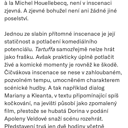
à la Michel Houellebecq, není v inscenaci
zjevná. A zjevné bohužel není ani žádné jiné
poselství.
Jednou ze slabin přítomné inscenace je její
statičnost a potlačení komediálního
potenciálu.
Tartuffa
samozřejmě nelze hrát
jako frašku. Avšak prakticky úplně potlačit
živé a komické momenty je rovněž ke škodě.
Čičvákova inscenace se nese v zahloubaném,
pozvolném tempu, umocněném charakterem
scénické hudby. A tak například dialog
Mariany a Kleanta, v textu připomínající spíš
kočkování, na jevišti působí jako zpomalený
film, přestože se hubatá Dorina v podání
Apoleny Veldové snaží scénu rozehrát.
Představení trvá jen dvě hodiny včetně