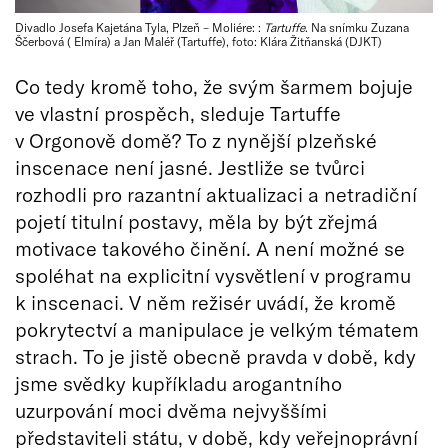
Divadlo Josefa Kajetána Tyla, Plzeň – Moliére: :
Tartuffe
. Na snímku Zuzana
Ščerbová ( Elmíra) a Jan Maléř (Tartuffe), foto: Klára Žitňanská (DJKT)
Co tedy kromě toho, že svým šarmem bojuje
ve vlastní prospěch, sleduje Tartuffe
v Orgonově domě? To z nynější plzeňské
inscenace není jasné. Jestliže se tvůrci
rozhodli pro razantní aktualizaci a netradiční
pojetí titulní postavy, měla by být zřejmá
motivace takového činění. A není možné se
spoléhat na explicitní vysvětlení v programu
k inscenaci. V něm režisér uvádí, že kromě
pokrytectví a manipulace je velkým tématem
strach. To je jistě obecně pravda v době, kdy
jsme svědky kupříkladu arogantního
uzurpování moci dvěma nejvyššími
představiteli státu, v době, kdy veřejnoprávní