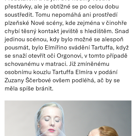
přestávky, ale je obtížné se po celou dobu
soustředit. Tomu nepomáhá ani prostředí
plzeňské Nové scény, kde zejména v činohře
chybí těsný kontakt jeviště s hledištěm. Snad
jedinou scénou, kdy bylo možné se alespoň
pousmát, bylo Elmířino svádění Tartuffa, když
se snaží otevřít oči Orgonovi, v tomto případě
schovanému v matraci. Již zmíněnému
osobnímu kouzlu Tartuffa Elmíra v podání
Zuzany Ščerbové ovšem podléhá, ač by se
měla spíše bránit.