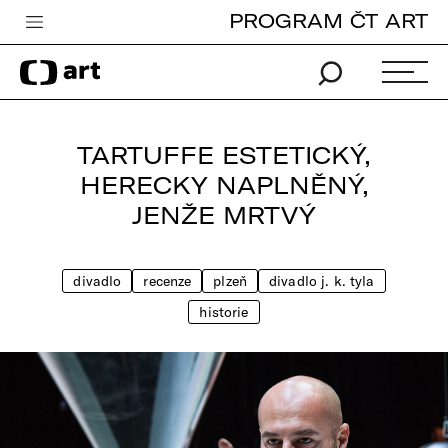
PROGRAM ČT ART
Česká televize
Zpravodajství
Sport
TARTUFFE ESTETICKÝ,
iVysílání
HERECKY NAPLNĚNÝ,
JENŽE MRTVÝ
TV program
Pro děti
divadlo
recenze
plzeň
divadlo j. k. tyla
edu
historie
Vše o ČT