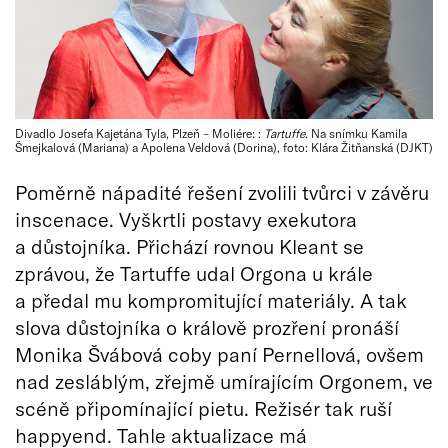
Divadlo Josefa Kajetána Tyla, Plzeň – Moliére: :
Tartuffe
. Na snímku Kamila
Šmejkalová (Mariana) a Apolena Veldová (Dorina), foto: Klára Žitňanská (DJKT)
Poměrně nápadité řešení zvolili tvůrci v závěru
inscenace. Vyškrtli postavy exekutora
a důstojníka. Přichází rovnou Kleant se
zprávou, že Tartuffe udal Orgona u krále
a předal mu kompromitující materiály. A tak
slova důstojníka o králově prozření pronáší
Monika Švábová coby paní Pernellová, ovšem
nad zesláblým, zřejmě umírajícím Orgonem, ve
scéně připomínající pietu. Režisér tak ruší
happyend. Tahle aktualizace má