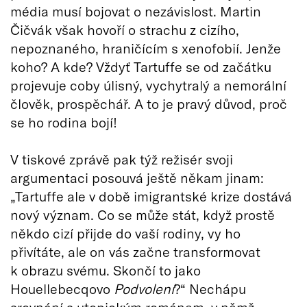
média musí bojovat o nezávislost. Martin
Čičvák však hovoří o strachu z cizího,
nepoznaného, hraničícím s xenofobií. Jenže
koho? A kde? Vždyť Tartuffe se od začátku
projevuje coby úlisný, vychytralý a nemorální
člověk, prospěchář. A to je pravý důvod, proč
se ho rodina bojí!
V tiskové zprávě pak týž režisér svoji
argumentaci posouvá ještě někam jinam:
„Tartuffe ale v době imigrantské krize dostává
nový význam. Co se může stát, když prostě
někdo cizí přijde do vaší rodiny, vy ho
přivítáte, ale on vás začne transformovat
k obrazu svému. Skončí to jako
Houellebecqovo
Podvolení
?“ Nechápu