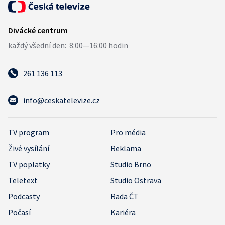
261 136 113
info@ceskatelevize.cz
TV program
Pro média
Živé vysílání
Reklama
TV poplatky
Studio Brno
Teletext
Studio Ostrava
Podcasty
Rada ČT
Počasí
Kariéra