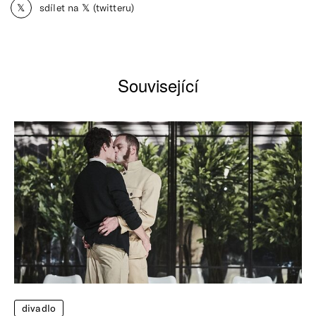
𝕏
sdílet na 𝕏 (twitteru)
Související
divadlo