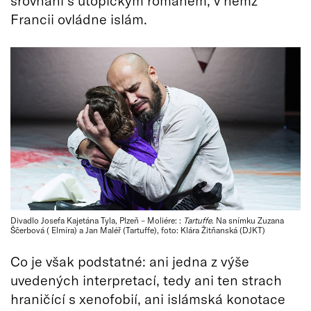
srovnání s utopickým románem, v němž
Francii ovládne islám.
Divadlo Josefa Kajetána Tyla, Plzeň – Moliére: :
Tartuffe
. Na snímku Zuzana
Ščerbová ( Elmíra) a Jan Maléř (Tartuffe), foto: Klára Žitňanská (DJKT)
Co je však podstatné: ani jedna z výše
uvedených interpretací, tedy ani ten strach
hraničící s xenofobií, ani islámská konotace