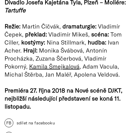
Divadlo Josefa Kajetána Tyla, Plzeň – Moliére:
Tartuffe
Režie:
Martin Čičvák,
dramaturgie:
Vladimír
Čepek,
překlad:
Vladimír Mikeš,
scéna:
Tom
Ciller,
kostýmy:
Nina Stillmark,
hudba:
Ivan
Acher.
Hrají:
Monika Švábová, Antonín
Procházka, Zuzana Ščerbová, Vladimír
Pokorný,
Kamila Šmejkalová
, Adam Vacula,
Michal Štěrba, Jan Maléř, Apolena Veldová.
Premiéra 27. října 2018 na Nové scéně DJKT,
nejbližší následující představení se koná 11.
listopadu.
FB
sdílet na facebooku