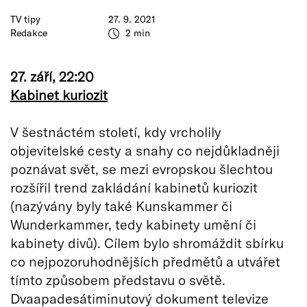
TV tipy
27. 9. 2021
Redakce
2 min
27. září, 22:20
Kabinet kuriozit
V šestnáctém století, kdy vrcholily
objevitelské cesty a snahy co nejdůkladněji
poznávat svět, se mezi evropskou šlechtou
rozšířil trend zakládání kabinetů kuriozit
(nazývány byly také Kunskammer či
Wunderkammer, tedy kabinety umění či
kabinety divů). Cílem bylo shromáždit sbírku
co nejpozoruhodnějších předmětů a utvářet
tímto způsobem představu o světě.
Dvaapadesátiminutový dokument televize