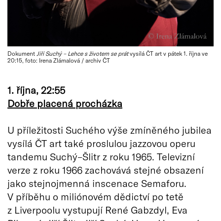
Dokument
Jiří Suchý – Lehce s životem se prát
vysílá ČT art v pátek 1. října ve
20:15, foto: Irena Zlámalová / archiv ČT
1. října, 22:55
Dobře placená procházka
U příležitosti Suchého výše zmíněného jubilea
vysílá ČT art také proslulou jazzovou operu
tandemu Suchý–Šlitr z roku 1965. Televizní
verze z roku 1966 zachovává stejné obsazení
jako stejnojmenná inscenace Semaforu.
V příběhu o miliónovém dědictví po tetě
z Liverpoolu vystupují René Gabzdyl, Eva