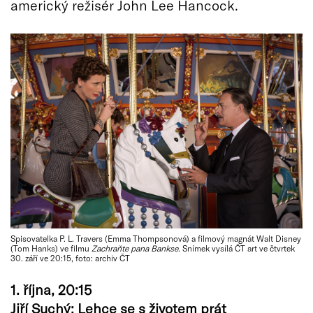
americký režisér John Lee Hancock.
Spisovatelka P. L. Travers (Emma Thompsonová) a filmový magnát Walt Disney
(Tom Hanks) ve filmu
Zachraňte pana Bankse
. Snímek vysílá ČT art ve čtvrtek
30. září ve 20:15, foto: archiv ČT
1. října, 20:15
Jiří Suchý: Lehce se s životem prát