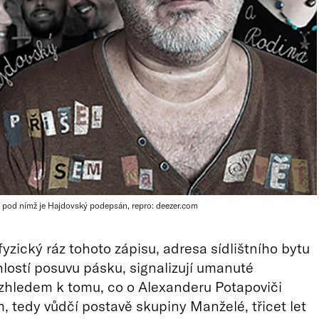
, pod nímž je Hajdovský podepsán, repro: deezer.com
fyzický ráz tohoto zápisu, adresa sídlištního bytu
hlostí posuvu pásku, signalizují umanuté
Vzhledem k tomu, co o Alexanderu Potapoviči
 tedy vůdčí postavě skupiny Manželé, třicet let