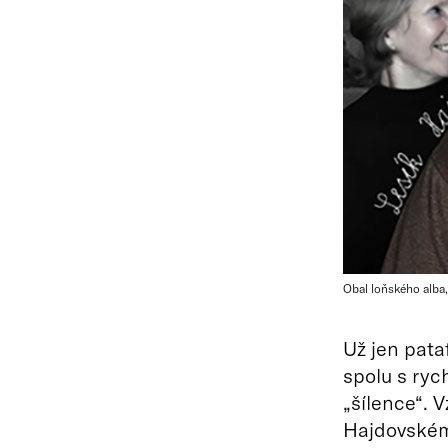
Obal loňského alba
Už jen pata
spolu s ryc
„šílence“. 
Hajdovském,