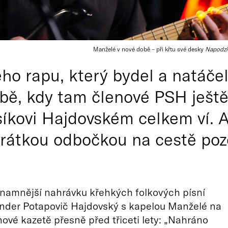
Manželé v nové době – při křtu své desky
Napodz
ho rapu, který bydel a natáče
obě, kdy tam členové PSH ještě
síkovi Hajdovském celkem ví. A
 krátkou odbočkou na cestě po
znamnější nahrávku křehkých folkových písní
ander Potapovič Hajdovský s kapelou Manželé na
vé kazetě přesně před třiceti lety: „Nahráno