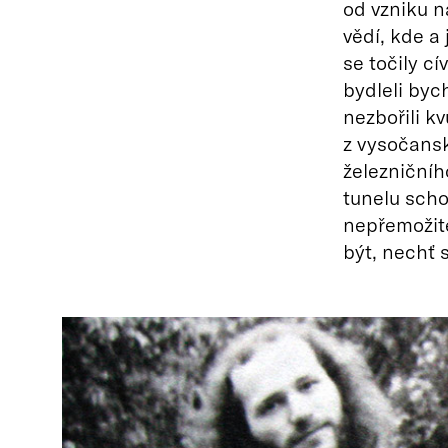
od vzniku n
vědí, kde a 
se točily c
bydleli byc
nezbořili kv
z vysočansk
železničníh
tunelu scho
nepřemožite
být, nechť s