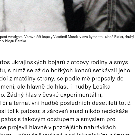
ení Amalgam. Vpravo šéf kapely Vlastimil Marek, vlevo kytarista Luboš Fidler, druhý z
chiv blogu Baraka
tos ukrajinských bojarů z otcovy rodiny a smysl
tu, s nímž se až do hořkých konců setkávali jeho
edci z matčiny strany, se podle mě propsaly do
mení, ale hlavně do hlasu i hudby Lesíka
. Žádný hlas v české experimentální,
 či alternativní hudbě posledních desetiletí totiž
sl tolik patosu; a zároveň snad nikdo nedokáže
o patos s takovým odstupem a smyslem pro
se projevil hlavně v pozdějších nahrávkách