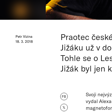
Praotec české
Petr Vizina
18. 3. 2018
Jižáku už v d
Tohle se o Le
Jižák byl jen
Svoji nejvý
FB
vydal Alex
magnetofono
𝕏