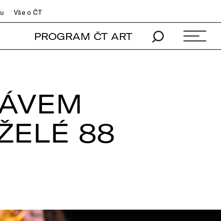
du
Vše o ČT
PROGRAM ČT ART
RÁVEM
ŽELÉ 88