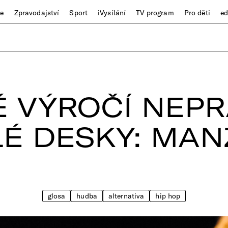
ze
Zpravodajství
Sport
iVysílání
TV program
Pro děti
e
É VÝROČÍ NEP
É DESKY: MAN
glosa
hudba
alternativa
hip hop