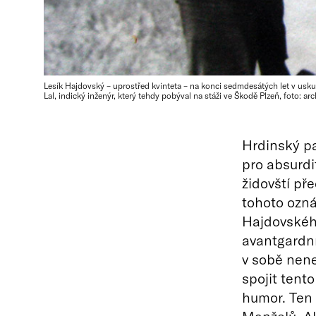
Lesík Hajdovský – uprostřed kvinteta – na konci sedmdesátých let v uskup
Lal, indický inženýr, který tehdy pobýval na stáži ve Škodě Plzeň, foto: ar
Hrdinský pa
pro absurdi
židovští př
tohoto ozná
Hajdovského
avantgardní
v sobě nene
spojit tent
humor. Ten 