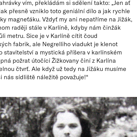
ahrávky vím, překládám si sdělení takto: „Jen ať
jak přesně vzniklo toto geniální dílo a jak rychle
ívky magneťáku. Vždyť my ani nepatříme na Jižák,
hom raději stále v Karlíně, kdyby nám činžák
ůli metru. Sice je v Karlíně cítit čoud
ých fabrik, ale Negrelliho viadukt je klenot
o stavitelství a mystická příšera v karlínském
pná požrat útočící Žižkovany činí z Karlína
lnou čtvrť. Ale když už tedy na Jižáku musíme
i nás sídliště náležitě považuje!“