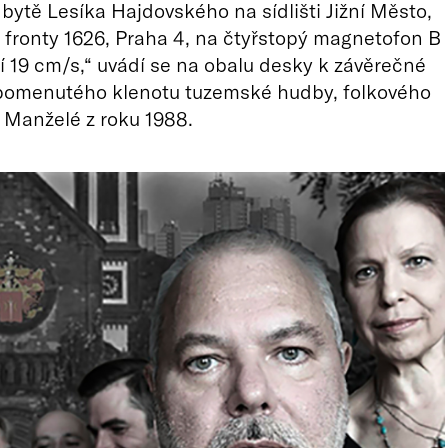
 bytě Lesíka Hajdovského na sídlišti Jižní Město,
 fronty 1626, Praha 4, na čtyřstopý magnetofon B
tí 19 cm/s,“ uvádí se na obalu desky k závěrečné
pomenutého klenotu tuzemské hudby, folkového
 Manželé z roku 1988.