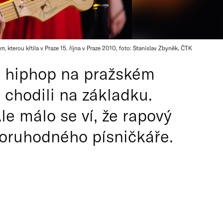
im
, kterou křtila v Praze 15. října v Praze 2010, foto: Stanislav Zbyněk, ČTK
l hiphop na pražském
 chodili na základku.
le málo se ví, že rapový
zoruhodného písničkáře.