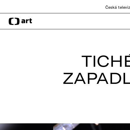
Česká televi
TICH
ZAPADL