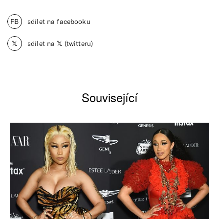
FB
sdílet na facebooku
𝕏
sdílet na 𝕏 (twitteru)
Související