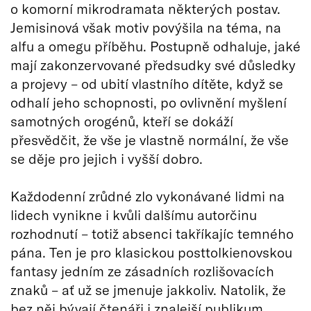
o komorní mikrodramata některých postav.
Jemisinová však motiv povýšila na téma, na
alfu a omegu příběhu. Postupně odhaluje, jaké
mají zakonzervované předsudky své důsledky
a projevy – od ubití vlastního dítěte, když se
odhalí jeho schopnosti, po ovlivnění myšlení
samotných orogénů, kteří se dokáží
přesvědčit, že vše je vlastně normální, že vše
se děje pro jejich i vyšší dobro.
Každodenní zrůdné zlo vykonávané lidmi na
lidech vynikne i kvůli dalšímu autorčinu
rozhodnutí – totiž absenci takříkajíc temného
pána. Ten je pro klasickou posttolkienovskou
fantasy jedním ze zásadních rozlišovacích
znaků – ať už se jmenuje jakkoliv. Natolik, že
bez něj bývají čtenáři i znalejší publikum