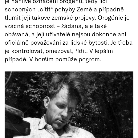
je hanlivé označení orogénů, tedy lidí
schopných „cítit“ pohyby Země a případně
tlumit její takové zemské projevy. Orogénie je
vzácná schopnost – žádaná, ale také
obávaná, a její uživatelé nejsou dokonce ani
oficiálně považováni za lidské bytosti. Je třeba
je kontrolovat, omezovat, řídit. V lepším
případě. V horším pomůže pogrom.