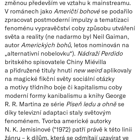
změnou především ve vztahu k mainstreamu.
V románech jako
Američtí bohové
se podařilo
zpracovat postmoderní impulzy a tematizaci
fenoménu vypravěčství coby způsobu utváření
světa a reality (ne nadarmo byl Neil Gaiman,
autor
Amerických bohů
, letos nominován na
„alternativní nobelovku“).
Nádraží Perdido
britského spisovatele Chiny Miévilla
a přidružené tituly hnutí
new weird
aplikovaly
na magické fikční světy sociální otázky
a motivy třídního boje či kapitalismu coby
moderní formy kanibalismu a knihy George
R. R. Martina ze série
Píseň ledu a ohně
se
díky televizní adaptaci staly světovým
fenoménem. Tvorba americké autorky
N. K. Jemisinové (*1972) patří právě k této linii
žánru – k dílům, která se odmítají uzavírat ve