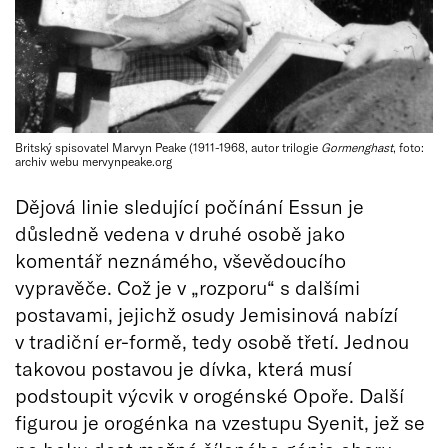
Britský spisovatel Marvyn Peake (1911-1968, autor trilogie
Gormenghast
, foto:
archiv webu mervynpeake.org
Dějová linie sledující počínání Essun je
důsledně vedena v druhé osobě jako
komentář neznámého, vševědoucího
vypravěče. Což je v „rozporu“ s dalšími
postavami, jejichž osudy Jemisinová nabízí
v tradiční er-formě, tedy osobě třetí. Jednou
takovou postavou je dívka, která musí
podstoupit výcvik v orogénské Opoře. Další
figurou je orogénka na vzestupu Syenit, jež se