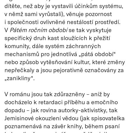
dítěte, než aby je vystavili účinkům systému,
v němž sami vyrůstali), věnuje pozornost
i společnosti ovlivněné nestálostí prostředí.
V
Pátém
ročním období
se tak vyskytuje
specifický druh kast sloužících k přežití
komunity, dále systém záchranných
mechanismů pro jednotlivá „pátá období“
nebo způsob vytěsňování kultur, které změny
nepřečkaly a jsou pejorativně označovány za
„zanikliny“.
V románu jsou tak zdůrazněny – aniž by
docházelo k retardaci příběhu a emočního
dopadu – jak rovina autorky-aktivistky, tak
Jemisinové okouzlení vědou (jak spisovatelka
poznamenává na závěr knihy, během psaní