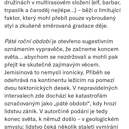
družinách v multirasovém složení (elf, barbar,
trpaslík a čaroděj nejlépe…) – běží o limitující
faktor, který mohl přebít pouze vybroušený
styl a zkušeně směrovaná gradace děje.
Páté roční období
je otevřeno sugestivním
oznámením vypravěče, že začneme koncem
světa… abychom se nezdržovali a mohli pak
přejít ke skutečně zajímavým věcem.
Jemisinová to nemyslí ironicky. Příběh se
odehrává na kontinentu ležícím na pomezí
dvou tektonických desek. V nepravidelných
intervalech zde dochází ke katastrofám
označovaným jako „páté období“, kdy hrozí
lidstvu zánik. V autorčině podání je tedy
konec světa, k němuž došlo – v geologickém
smyslu: lidstvo čeká několik staletí vymírání