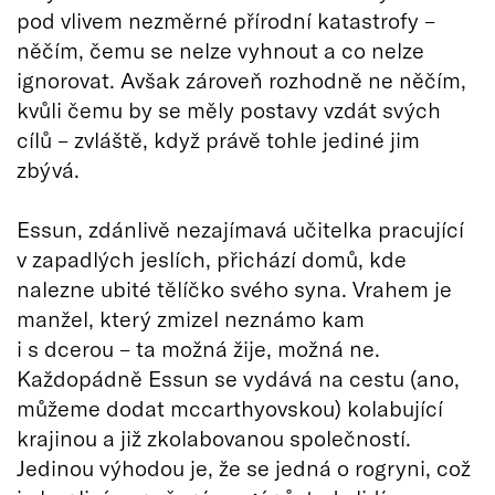
pod vlivem nezměrné přírodní katastrofy –
něčím, čemu se nelze vyhnout a co nelze
ignorovat. Avšak zároveň rozhodně ne něčím,
kvůli čemu by se měly postavy vzdát svých
cílů – zvláště, když právě tohle jediné jim
zbývá.
Essun, zdánlivě nezajímavá učitelka pracující
v zapadlých jeslích, přichází domů, kde
nalezne ubité tělíčko svého syna. Vrahem je
manžel, který zmizel neznámo kam
i s dcerou – ta možná žije, možná ne.
Každopádně Essun se vydává na cestu (ano,
můžeme dodat mccarthyovskou) kolabující
krajinou a již zkolabovanou společností.
Jedinou výhodou je, že se jedná o rogryni, což