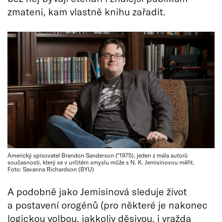
zmateni, kam vlastně knihu zařadit.
Americký spisovatel Brandon Sanderson (*1975), jeden z mála autorů
současnosti, který se v určitém smyslu může s N. K. Jemisinovou měřit.
Foto: Savanna Richardson (BYU)
A podobně jako Jemisinová sleduje život
a postavení orogénů (pro některé je nakonec
logickou volbou, jakkoliv děsivou, i vražda