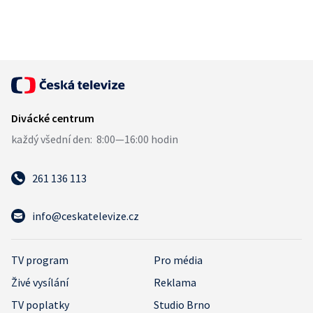
261 136 113
info@ceskatelevize.cz
TV program
Pro média
Živé vysílání
Reklama
TV poplatky
Studio Brno