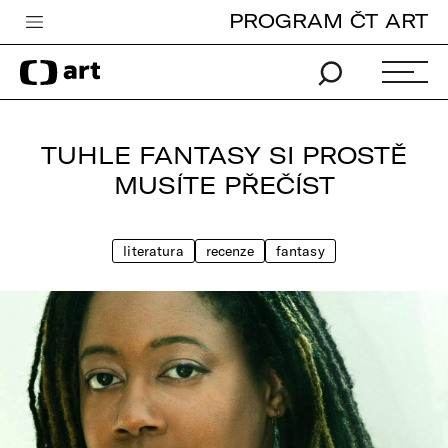
PROGRAM ČT ART
Česká televize
Zpravodajství
Sport
TUHLE FANTASY SI PROSTĚ
iVysílání
MUSÍTE PŘEČÍST
TV program
literatura
recenze
fantasy
Pro děti
edu
Vše o ČT