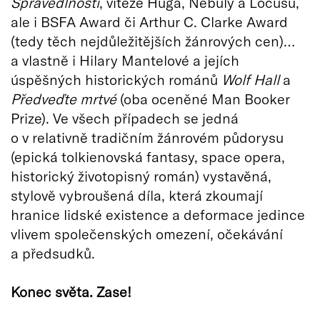
Spravedlnosti
, vítěze Huga, Nebuly a Locusu,
ale i BSFA Award či Arthur C. Clarke Award
(tedy těch nejdůležitějších žánrových cen)…
a vlastně i Hilary Mantelové a jejích
úspěšných historických románů
Wolf Hall
a
Předveďte mrtvé
(oba oceněné Man Booker
Prize). Ve všech případech se jedná
o v relativně tradičním žánrovém půdorysu
(epická tolkienovská fantasy, space opera,
historický životopisný román) vystavěná,
stylově vybroušená díla, která zkoumají
hranice lidské existence a deformace jedince
vlivem společenských omezení, očekávání
a předsudků.
Konec světa. Zase!