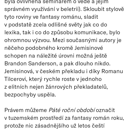
byla ovlivněna seminářem o vědě a jejím
správném využívání v beletrii). Skloubit stylově
tyto roviny ve fantasy románu, sladit
v podstatě zcela odlišné světy jak co do
lexika, tak i co do způsobu komunikace, bylo
ohromnou výzvou. Mezi současnými autory je
něčeho podobného kromě Jemisinové
schopen na náležité úrovni možná ještě
Brandon Sanderson, a pak dlouho nikdo.
Jemisinová, v českém překladu i díky Romanu
Tilcerovi, který rychle roste v jednoho
z elitních nejen žánrových překladatelů,
bezpochyby uspěla.
Právem můžeme
Páté roční období
označit
v tuzemském prostředí za fantasy román roku,
protože nic zásadnějšího už letos čeští