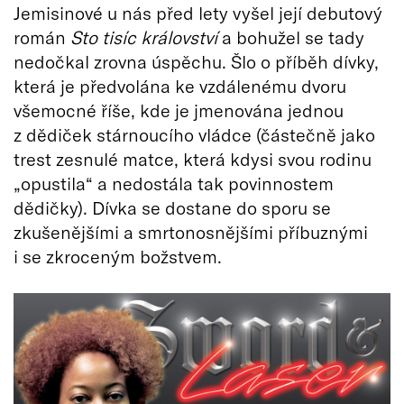
Jemisinové u nás před lety vyšel její debutový
román
Sto tisíc království
a bohužel se tady
nedočkal zrovna úspěchu. Šlo o příběh dívky,
která je předvolána ke vzdálenému dvoru
všemocné říše, kde je jmenována jednou
z dědiček stárnoucího vládce (částečně jako
trest zesnulé matce, která kdysi svou rodinu
„opustila“ a nedostála tak povinnostem
dědičky). Dívka se dostane do sporu se
zkušenějšími a smrtonosnějšími příbuznými
i se zkroceným božstvem.