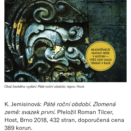
Obal českého vydání
Páté roční období
, repro: Host
K. Jemisinová:
Páté roční období. Zlomená
země: svazek první.
Přeložil Roman Tilcer,
Host, Brno 2018, 432 stran, doporučená cena
389 korun.