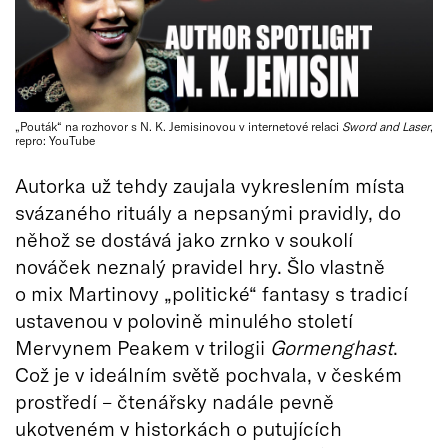
„Pouták“ na rozhovor s N. K. Jemisinovou v internetové relaci
Sword and Laser
,
repro: YouTube
Autorka už tehdy zaujala vykreslením místa
svázaného rituály a nepsanými pravidly, do
něhož se dostává jako zrnko v soukolí
nováček neznalý pravidel hry. Šlo vlastně
o mix Martinovy „politické“ fantasy s tradicí
ustavenou v polovině minulého století
Mervynem Peakem v trilogii
Gormenghast
.
Což je v ideálním světě pochvala, v českém
prostředí – čtenářsky nadále pevně
ukotveném v historkách o putujících