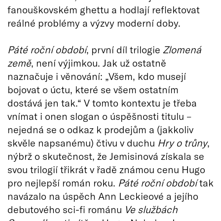
fanouškovském ghettu a hodlají reflektovat
reálné problémy a výzvy moderní doby.
Páté roční období
, první díl trilogie
Zlomená
země
, není výjimkou. Jak už ostatně
naznačuje i věnování: „Všem, kdo musejí
bojovat o úctu, které se všem ostatním
dostává jen tak.“ V tomto kontextu je třeba
vnímat i onen slogan o úspěšnosti titulu –
nejedná se o odkaz k prodejům a (jakkoliv
skvěle napsanému) čtivu v duchu
Hry o trůny
,
nýbrž o skutečnost, že Jemisinová získala se
svou trilogií třikrát v řadě známou cenu Hugo
pro nejlepší román roku.
Páté roční období
tak
navázalo na úspěch Ann Leckieové a jejího
debutového sci-fi románu
Ve službách