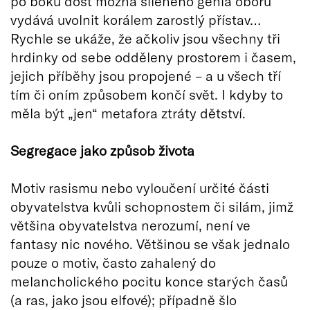
po boku dost možná šíleného génia oboru
vydává uvolnit korálem zarostlý přístav…
Rychle se ukáže, že ačkoliv jsou všechny tři
hrdinky od sebe odděleny prostorem i časem,
jejich příběhy jsou propojené – a u všech tří
tím či oním způsobem končí svět. I kdyby to
měla být „jen“ metafora ztráty dětství.
Segregace jako způsob života
Motiv rasismu nebo vyloučení určité části
obyvatelstva kvůli schopnostem či silám, jimž
většina obyvatelstva nerozumí, není ve
fantasy nic nového. Většinou se však jednalo
pouze o motiv, často zahalený do
melancholického pocitu konce starých časů
(a ras, jako jsou elfové); případně šlo