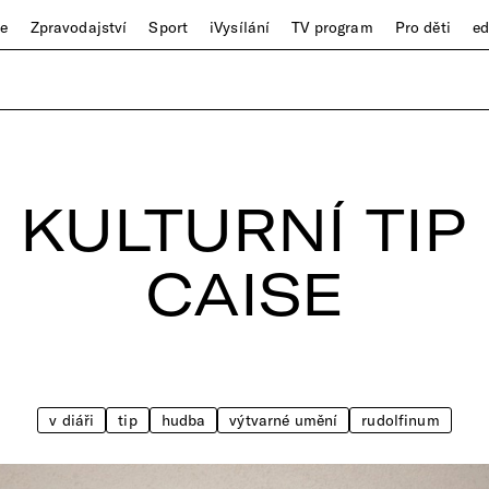
ze
Zpravodajství
Sport
iVysílání
TV program
Pro děti
e
. KULTURNÍ TI
CAISE
v diáři
tip
hudba
výtvarné umění
rudolfinum