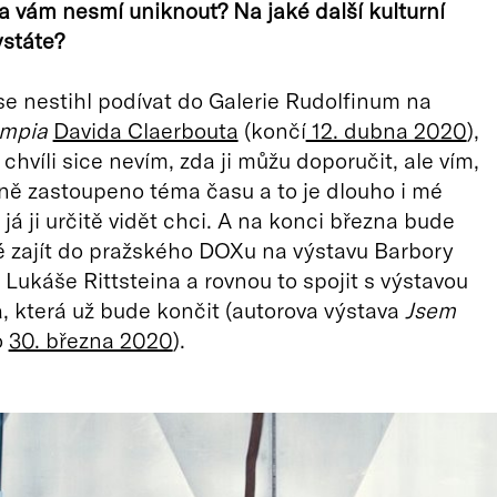
a vám nesmí uniknout? Na jaké další kulturní
ystáte?
se nestihl podívat do Galerie Rudolfinum na
ympia
Davida Claerbouta
(končí
12. dubna 2020
),
 chvíli sice nevím, zda ji můžu doporučit, ale vím,
silně zastoupeno téma času a to je dlouho i mé
já ji určitě vidět chci. A na konci března bude
é zajít do pražského DOXu na výstavu Barbory
 Lukáše Rittsteina a rovnou to spojit s výstavou
a, která už bude končit (autorova výstava
Jsem
o
30. března 2020
).