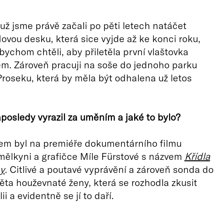
 už jsme právě začali po pěti letech natáčet
ovou desku, která sice vyjde až ke konci roku,
 bychom chtěli, aby přiletěla první vlaštovka
em. Zároveň pracuji na soše do jednoho parku
Proseku, která by měla být odhalena už letos
posledy vyrazil za uměním a jaké to bylo?
em byl na premiéře dokumentárního filmu
umělkyni a grafičce Míle Fürstové s názvem
Křídla
ay
. Citlivé a poutavé vyprávění a zároveň sonda do
věta houževnaté ženy, která se rozhodla zkusit
ii a evidentně se jí to daří.