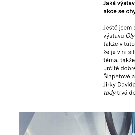
Jaká výstav
akce se ch
Ještě jsem 
výstavu
Ol
takže v tuto
že je v ní 
téma, takže 
určitě dobr
Šlapetové a
Jirky David
tady
trvá d