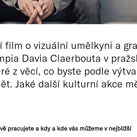
film o vizuální umělkyni a gr
mpia Davia Claerbouta v pražs
eré z věcí, co byste podle výt
dět. Jaké další kulturní akce 
ě pracujete a kdy a kde vás můžeme v nejbližší