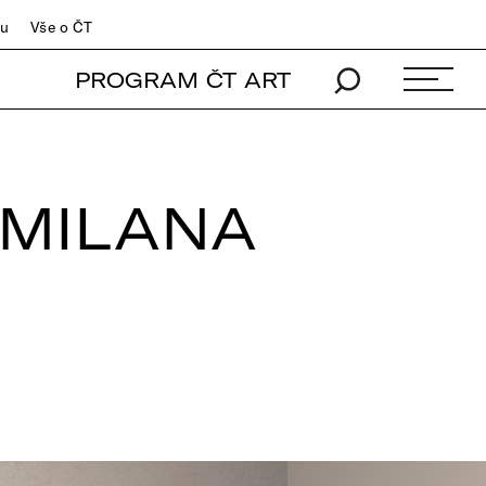
du
Vše o ČT
PROGRAM ČT ART
P MILANA