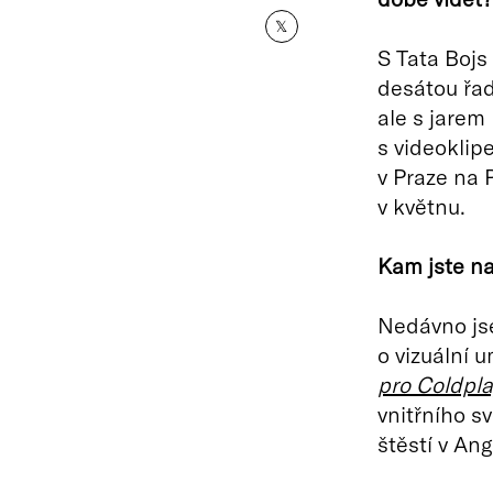
𝕏
S Tata Bojs
desátou řad
ale s jarem
s videoklip
v Praze na 
v květnu.
Kam jste na
Nedávno js
o vizuální 
pro Coldpl
vnitřního s
štěstí v Angl