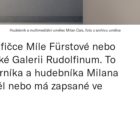
Hudebník a multimediální umělec Milan Cais, foto z archivu umělce
afičce Míle Fürstové nebo
ké Galerii Rudolfinum. To
varníka a hudebníka Milana
měl nebo má zapsané ve