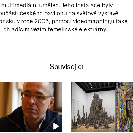
 multimediální umělec. Jeho instalace byly
oučástí českého pavilonu na světové výstavě
onsku v roce 2005, pomocí videomappingu také
či chladícím věžím temelínské elektrárny.
Související