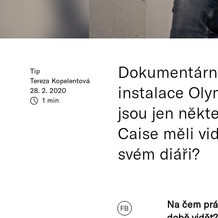
Dokumentární 
Tip
Tereza Kopelentová
instalace Oly
28. 2. 2020
1 min
jsou jen někt
Caise měli vi
svém diáři?
Na čem práv
FB
době vidět?