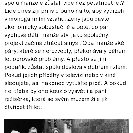
spolu manželé zůstali více než pětatřicet let?
Lidé dnes žijí příliš dlouho na to, aby vydrželi
v monogamním vztahu. Ženy jsou často
ekonomicky soběstačné a poté, co pár
vychová děti, manželství jako společný
projekt začíná ztrácet smysl. Oba manželské
páry, které se nerozvedly, překonávaly během
let obrovské problémy. A přesto se jim
podařilo zůstat spolu doslova v dobrém i zlém.
Pokud jejich příběhy v televizi nebo v kině
sledujete, asi nakonec vytušíte proč. A pokud
ne, třeba by ono kouzlo vysvětlila paní
režisérka, která se svým mužem žije již
čtyřicet tři let.