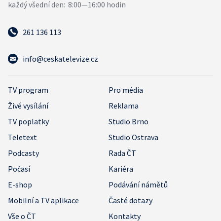
261 136 113
info@ceskatelevize.cz
TV program
Pro média
Živé vysílání
Reklama
TV poplatky
Studio Brno
Teletext
Studio Ostrava
Podcasty
Rada ČT
Počasí
Kariéra
E-shop
Podávání námětů
Mobilní a TV aplikace
Časté dotazy
Vše o ČT
Kontakty