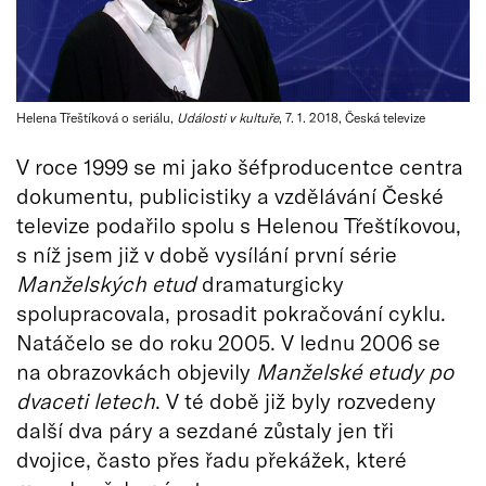
Helena Třeštíková o seriálu,
Události v kultuře
, 7. 1. 2018, Česká televize
V roce 1999 se mi jako šéfproducentce centra
dokumentu, publicistiky a vzdělávání České
televize podařilo spolu s Helenou Třeštíkovou,
s níž jsem již v době vysílání první série
Manželských etud
dramaturgicky
spolupracovala, prosadit pokračování cyklu.
Natáčelo se do roku 2005. V lednu 2006 se
na obrazovkách objevily
Manželské etudy po
dvaceti letech
. V té době již byly rozvedeny
další dva páry a sezdané zůstaly jen tři
dvojice, často přes řadu překážek, které