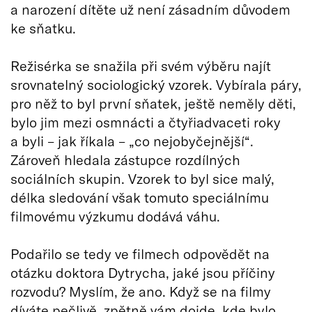
a narození dítěte už není zásadním důvodem
ke sňatku.
Režisérka se snažila při svém výběru najít
srovnatelný sociologický vzorek. Vybírala páry,
pro něž to byl první sňatek, ještě neměly děti,
bylo jim mezi osmnácti a čtyřiadvaceti roky
a byli – jak říkala – „co nejobyčejnější“.
Zároveň hledala zástupce rozdílných
sociálních skupin. Vzorek to byl sice malý,
délka sledování však tomuto speciálnímu
filmovému výzkumu dodává váhu.
Podařilo se tedy ve filmech odpovědět na
otázku doktora Dytrycha, jaké jsou příčiny
rozvodu? Myslím, že ano. Když se na filmy
díváte pečlivě, zpětně vám dojde, kde bylo