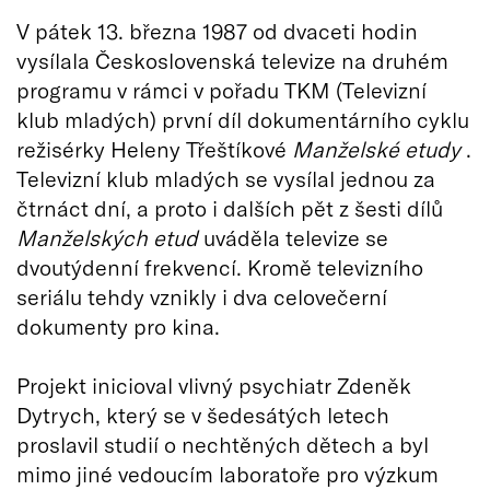
V pátek 13. března 1987 od dvaceti hodin
vysílala Československá televize na druhém
programu v rámci v pořadu TKM (Televizní
klub mladých) první díl dokumentárního cyklu
režisérky Heleny Třeštíkové
Manželské etudy
.
Televizní klub mladých se vysílal jednou za
čtrnáct dní, a proto i dalších pět z šesti dílů
Manželských etud
uváděla televize se
dvoutýdenní frekvencí. Kromě televizního
seriálu tehdy vznikly i dva celovečerní
dokumenty pro kina.
Projekt inicioval vlivný psychiatr Zdeněk
Dytrych, který se v šedesátých letech
proslavil studií o nechtěných dětech a byl
mimo jiné vedoucím laboratoře pro výzkum