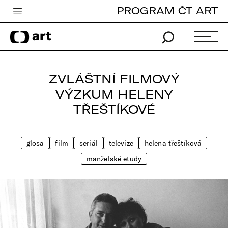
PROGRAM ČT ART
Česká televize
Zpravodajství
Sport
ZVLÁŠTNÍ FILMOVÝ
iVysílání
VÝZKUM HELENY
TŘEŠTÍKOVÉ
TV program
Pro děti
glosa
film
seriál
televize
helena třeštíková
edu
manželské etudy
Vše o ČT