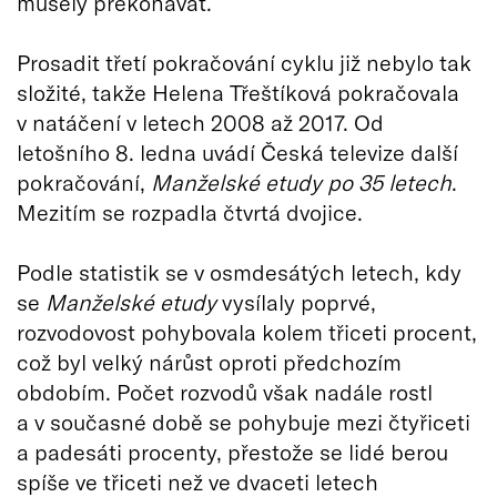
musely překonávat.
Prosadit třetí pokračování cyklu již nebylo tak
složité, takže Helena Třeštíková pokračovala
v natáčení v letech 2008 až 2017. Od
letošního 8. ledna uvádí Česká televize další
pokračování,
Manželské etudy po 35 letech
.
Mezitím se rozpadla čtvrtá dvojice.
Podle statistik se v osmdesátých letech, kdy
se
Manželské etudy
vysílaly poprvé,
rozvodovost pohybovala kolem třiceti procent,
což byl velký nárůst oproti předchozím
obdobím. Počet rozvodů však nadále rostl
a v současné době se pohybuje mezi čtyřiceti
a padesáti procenty, přestože se lidé berou
spíše ve třiceti než ve dvaceti letech