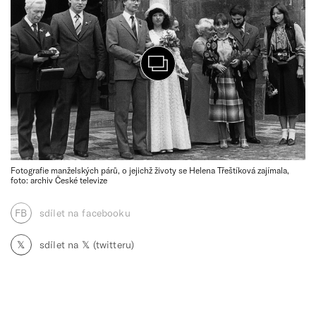
Fotografie manželských párů, o jejichž životy se Helena Třeštíková zajímala,
foto: archiv České televize
FB
sdílet na facebooku
𝕏
sdílet na 𝕏 (twitteru)