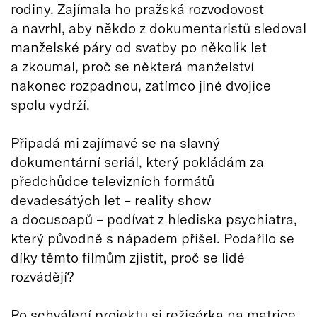
rodiny. Zajímala ho pražská rozvodovost
a navrhl, aby někdo z dokumentaristů sledoval
manželské páry od svatby po několik let
a zkoumal, proč se některá manželství
nakonec rozpadnou, zatímco jiné dvojice
spolu vydrží.
Připadá mi zajímavé se na slavný
dokumentární seriál, který pokládám za
předchůdce televizních formátů
devadesátých let – reality show
a docusoapů – podívat z hlediska psychiatra,
který původně s nápadem přišel. Podařilo se
díky těmto filmům zjistit, proč se lidé
rozvádějí?
Po schválení projektu si režisérka na matrice