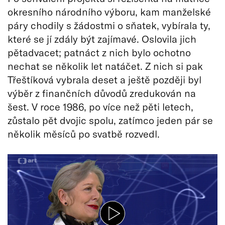
okresního národního výboru, kam manželské
páry chodily s žádostmi o sňatek, vybírala ty,
které se jí zdály být zajímavé. Oslovila jich
pětadvacet; patnáct z nich bylo ochotno
nechat se několik let natáčet. Z nich si pak
Třeštíková vybrala deset a ještě později byl
výběr z finančních důvodů zredukován na
šest. V roce 1986, po více než pěti letech,
zůstalo pět dvojic spolu, zatímco jeden pár se
několik měsíců po svatbě rozvedl.