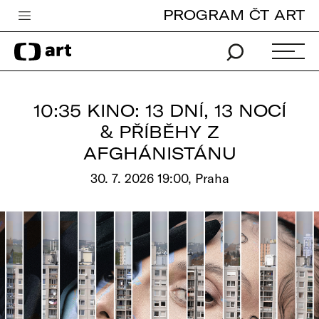
PROGRAM ČT ART
Česká televize
Zpravodajství
Sport
10:35 KINO: 13 DNÍ, 13 NOCÍ
iVysílání
& PŘÍBĚHY Z
AFGHÁNISTÁNU
TV program
30. 7. 2026 19:00, Praha
Pro děti
edu
Vše o ČT