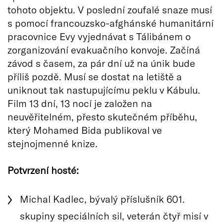
tohoto objektu. V poslední zoufalé snaze musí
s pomocí francouzsko-afghánské humanitární
pracovnice Evy vyjednávat s Tálibánem o
zorganizování evakuačního konvoje. Začíná
závod s časem, za pár dní už na únik bude
příliš pozdě. Musí se dostat na letiště a
uniknout tak nastupujícímu peklu v Kábulu.
Film 13 dní, 13 nocí je založen na
neuvěřitelném, přesto skutečném příběhu,
který Mohamed Bida publikoval ve
stejnojmenné knize.
Potvrzení hosté:
Michal Kadlec, bývalý příslušník 601.
skupiny speciálních sil, veterán čtyř misí v