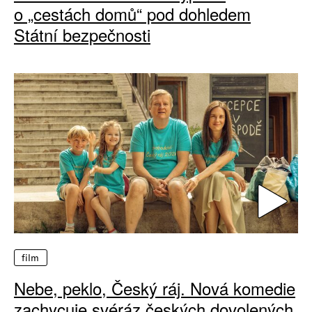
o „cestách domů“ pod dohledem
Státní bezpečnosti
film
Nebe, peklo, Český ráj. Nová komedie
zachycuje svéráz českých dovolených