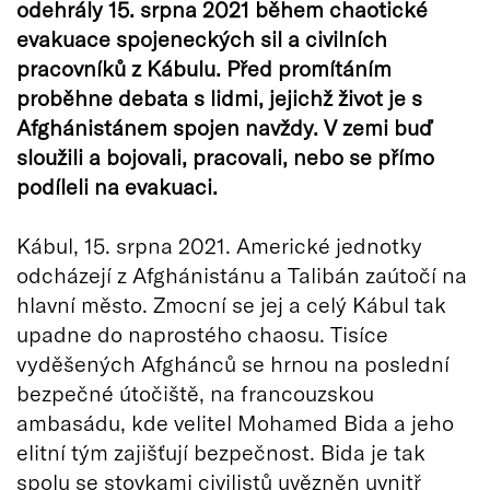
odehrály 15. srpna 2021 během chaotické
evakuace spojeneckých sil a civilních
pracovníků z Kábulu. Před promítáním
proběhne debata s lidmi, jejichž život je s
Afghánistánem spojen navždy. V zemi buď
sloužili a bojovali, pracovali, nebo se přímo
podíleli na evakuaci.
Kábul, 15. srpna 2021. Americké jednotky
odcházejí z Afghánistánu a Talibán zaútočí na
hlavní město. Zmocní se jej a celý Kábul tak
upadne do naprostého chaosu. Tisíce
vyděšených Afghánců se hrnou na poslední
bezpečné útočiště, na francouzskou
ambasádu, kde velitel Mohamed Bida a jeho
elitní tým zajišťují bezpečnost. Bida je tak
spolu se stovkami civilistů uvězněn uvnitř