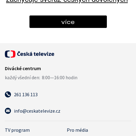
více
261 136 113
info@ceskatelevize.cz
TV program
Pro média