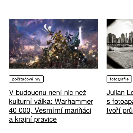
počítačové hry
fotografie
V budoucnu není nic než
Julian L
kulturní válka: Warhammer
s fotoap
40 000, Vesmírní mariňáci
tvoří pr
a krajní pravice