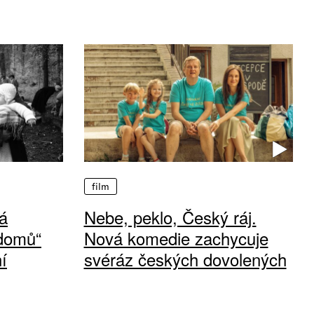
film
á
Nebe, peklo, Český ráj.
 domů“
Nová komedie zachycuje
í
svéráz českých dovolených