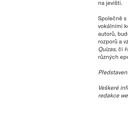
na jevišti.
Společně s 
vokálními 
autorů, bud
rozporů a v
Quizas
, či
H
různých epo
Představení
Veškeré inf
redakce we