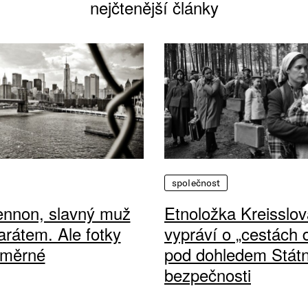
nejčtenější články
společnost
ennon, slavný muž
Etnoložka Kreisslov
arátem. Ale fotky
vypráví o „cestách
ůměrné
pod dohledem Státn
bezpečnosti