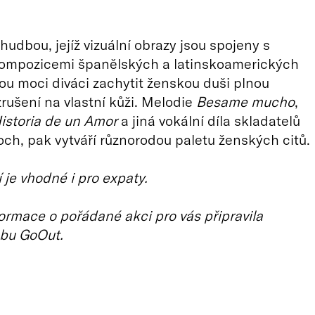
hudbou, jejíž vizuální obrazy jsou spojeny s
kompozicemi španělských a latinskoamerických
ou moci diváci zachytit ženskou duši plnou
zrušení na vlastní kůži. Melodie
Besame mucho
,
istoria de un Amor
a jiná vokální díla skladatelů
ch, pak vytváří různorodou paletu ženských citů.
 je vhodné i pro expaty.
ormace o pořádané akci pro vás připravila
bu GoOut.