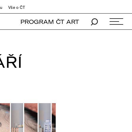
du
Vše o ČT
PROGRAM ČT ART
ÁŘÍ