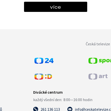
více
Česká televize 
tů
261 136 113
info@ceskatelevize.