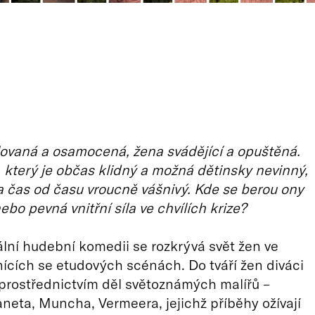
ovaná a osamocená, žena svádějící a opuštěná.
t, který je občas klidný a možná dětinsky nevinný,
 a čas od času vroucně vášnivý. Kde se berou ony
ebo pevná vnitřní síla ve chvílích krize?
lní hudební komedii se rozkrývá svět žen ve
nících se etudových scénách. Do tváří žen diváci
prostřednictvím děl světoznámých malířů –
neta, Muncha, Vermeera, jejichž příběhy ožívají