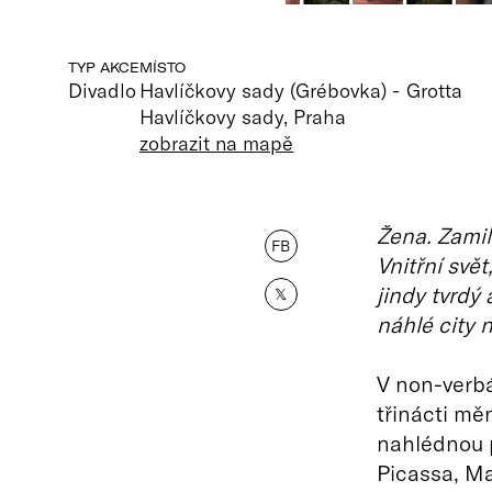
TYP AKCE
MÍSTO
Divadlo
Havlíčkovy sady (Grébovka) - Grotta
Havlíčkovy sady, Praha
zobrazit na mapě
Žena. Zamil
FB
Vnitřní svě
jindy tvrdý
𝕏
náhlé city n
V non-verbá
třinácti mě
nahlédnou 
Picassa, Ma