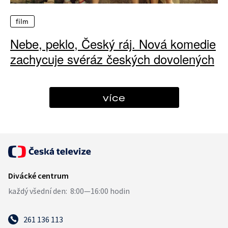
film
Nebe, peklo, Český ráj. Nová komedie
zachycuje svéráz českých dovolených
více
261 136 113