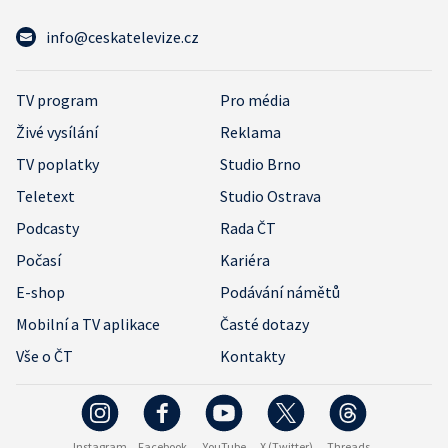
info@ceskatelevize.cz
TV program
Pro média
Živé vysílání
Reklama
TV poplatky
Studio Brno
Teletext
Studio Ostrava
Podcasty
Rada ČT
Počasí
Kariéra
E-shop
Podávání námětů
Mobilní a TV aplikace
Časté dotazy
Vše o ČT
Kontakty
Instagram
Facebook
YouTube
X (Twitter)
Threads