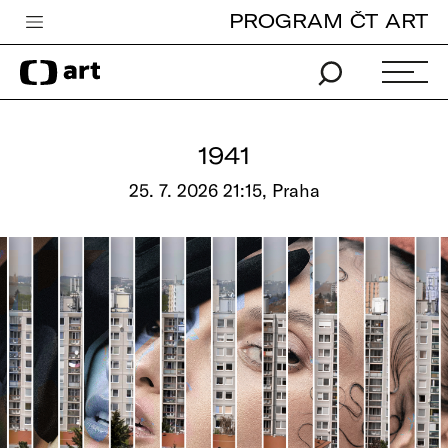
PROGRAM ČT ART
Česká televize
Zpravodajství
Sport
1941
iVysílání
25. 7. 2026 21:15, Praha
TV program
Pro děti
edu
Vše o ČT