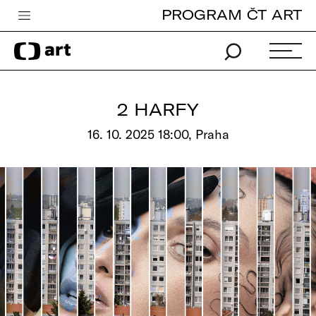
PROGRAM ČT ART
Česká televize
Zpravodajství
Sport
2 HARFY
iVysílání
16. 10. 2025 18:00, Praha
TV program
Pro děti
edu
Vše o ČT