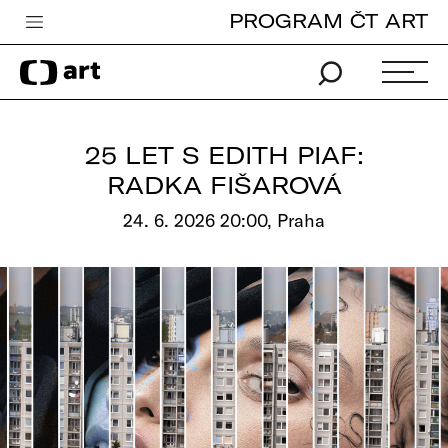
PROGRAM ČT ART
Česká televize
Zpravodajství
Sport
25 LET S EDITH PIAF:
iVysílání
RADKA FIŠAROVÁ
TV program
24. 6. 2026 20:00, Praha
Pro děti
edu
Vše o ČT