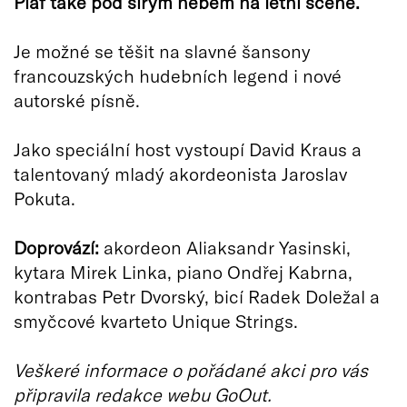
Piaf také pod širým nebem na letní scéně.
Je možné se těšit na slavné šansony
francouzských hudebních legend i nové
autorské písně.
Jako speciální host vystoupí David Kraus a
talentovaný mladý akordeonista Jaroslav
Pokuta.
Doprovází:
akordeon Aliaksandr Yasinski,
kytara Mirek Linka, piano Ondřej Kabrna,
kontrabas Petr Dvorský, bicí Radek Doležal a
smyčcové kvarteto Unique Strings.
Veškeré informace o pořádané akci pro vás
připravila redakce webu GoOut.