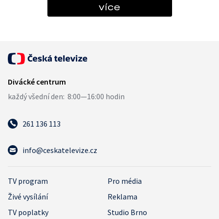
více
261 136 113
info@ceskatelevize.cz
TV program
Pro média
Živé vysílání
Reklama
TV poplatky
Studio Brno