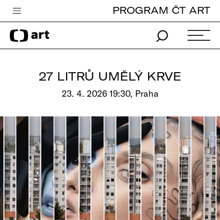
PROGRAM ČT ART
Česká televize
Zpravodajství
Sport
27 LITRŮ UMĚLÝ KRVE
iVysílání
23. 4. 2026 19:30, Praha
TV program
Pro děti
edu
Vše o ČT