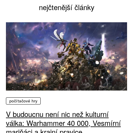
nejčtenější články
počítačové hry
V budoucnu není nic než kulturní
válka: Warhammer 40 000, Vesmírní
mariňáci a krajní pravice