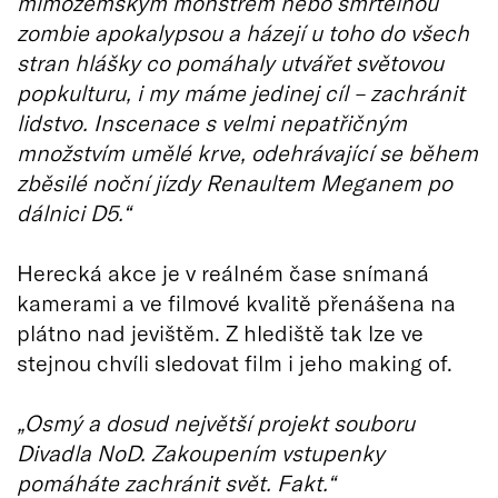
mimozemským monstrem nebo smrtelnou
zombie apokalypsou a házejí u toho do všech
stran hlášky co pomáhaly utvářet světovou
popkulturu, i my máme jedinej cíl – zachránit
lidstvo. Inscenace s velmi nepatřičným
množstvím umělé krve, odehrávající se během
zběsilé noční jízdy Renaultem Meganem po
dálnici D5.“
Herecká akce je v reálném čase snímaná
kamerami a ve filmové kvalitě přenášena na
plátno nad jevištěm. Z hlediště tak lze ve
stejnou chvíli sledovat film i jeho making of.
„Osmý a dosud největší projekt souboru
Divadla NoD. Zakoupením vstupenky
pomáháte zachránit svět. Fakt.“