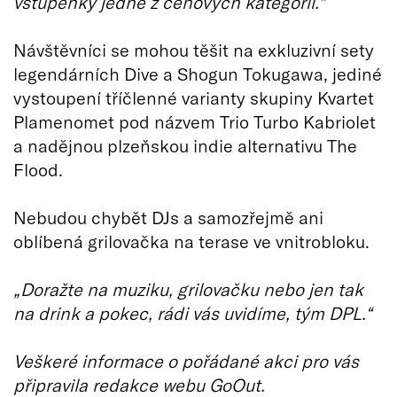
vstupenky jedné z cenových kategorií.“
Návštěvníci se mohou těšit na exkluzivní sety
legendárních Dive a Shogun Tokugawa, jediné
vystoupení tříčlenné varianty skupiny Kvartet
Plamenomet pod názvem Trio Turbo Kabriolet
a nadějnou plzeňskou indie alternativu The
Flood.
Nebudou chybět DJs a samozřejmě ani
oblíbená grilovačka na terase ve vnitrobloku.
„Doražte na muziku, grilovačku nebo jen tak
na drink a pokec, rádi vás uvidíme, tým DPL.“
Veškeré informace o pořádané akci pro vás
připravila redakce webu GoOut.