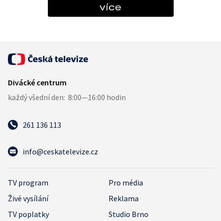
více
261 136 113
info@ceskatelevize.cz
TV program
Pro média
Živé vysílání
Reklama
TV poplatky
Studio Brno