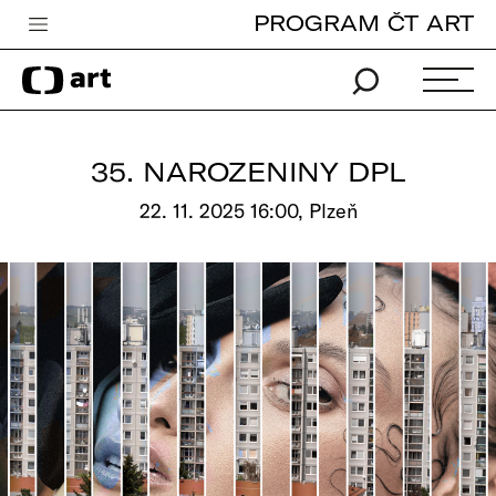
PROGRAM ČT ART
Česká televize
Zpravodajství
Sport
35. NAROZENINY DPL
iVysílání
22. 11. 2025 16:00, Plzeň
TV program
Pro děti
edu
Vše o ČT