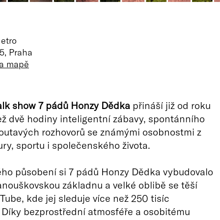
etro
5, Praha
na mapě
talk show 7 pádů Honzy Dědka
přináší již od roku
ež dvě hodiny inteligentní zábavy, spontánního
outavých rozhovorů se známými osobnostmi z
ury, sportu i společenského života.
ého působení si 7 pádů Honzy Dědka vybudovalo
nouškovskou základnu a velké oblibě se těší
Tube, kde jej sleduje více než 250 tisíc
 Díky bezprostřední atmosféře a osobitému