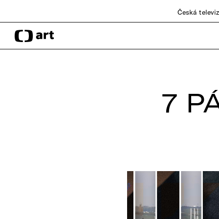
Česká televi
7 P