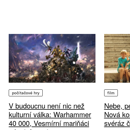
počítačové hry
film
V budoucnu není nic než
Nebe, pe
kulturní válka: Warhammer
Nová ko
40 000, Vesmírní mariňáci
svéráz 