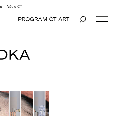
du
Vše o ČT
PROGRAM ČT ART
ĚDKA