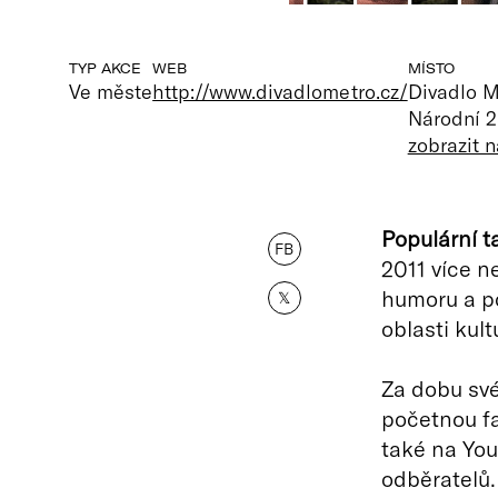
TYP AKCE
WEB
MÍSTO
Ve měste
http://www.divadlometro.cz/
Divadlo M
Národní 2
zobrazit 
Populární 
FB
2011 více n
humoru a p
𝕏
oblasti kult
Za dobu sv
početnou fa
také na You
odběratelů.