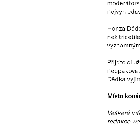
moderátors
nejvyhledáv
Honza Dědek
než třiceti
významnými
Přijďte si u
neopakovate
Dědka výjim
Místo konán
Veškeré inf
redakce we