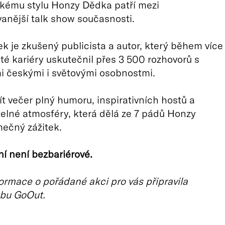
kému stylu Honzy Dědka patří mezi
anější talk show současnosti.
 je zkušený publicista a autor, který během více
leté kariéry uskutečnil přes 3 500 rozhovorů s
 českými i světovými osobnostmi.
žít večer plný humoru, inspirativních hostů a
lné atmosféry, která dělá ze 7 pádů Honzy
ečný zážitek.
í není bezbariérové.
ormace o pořádané akci pro vás připravila
bu GoOut.