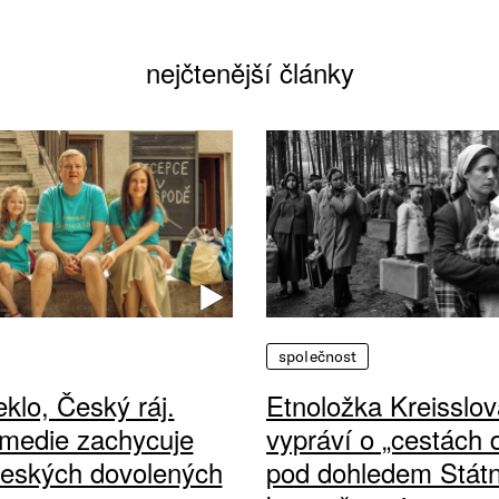
nejčtenější články
společnost
klo, Český ráj.
Etnoložka Kreisslov
medie zachycuje
vypráví o „cestách
českých dovolených
pod dohledem Státn