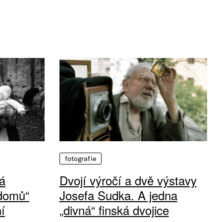
fotografie
á
Dvojí výročí a dvě výstavy
 domů“
Josefa Sudka. A jedna
í
„divná“ finská dvojice