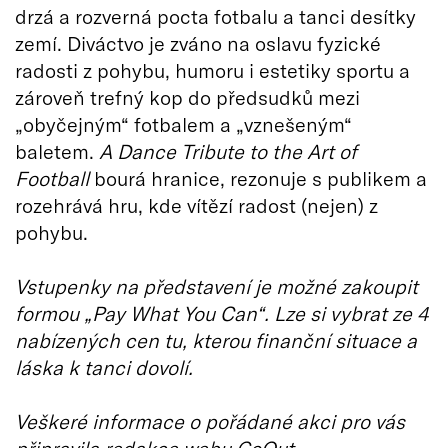
drzá a rozverná pocta fotbalu a tanci desítky
zemí. Diváctvo je zváno na oslavu fyzické
radosti z pohybu, humoru i estetiky sportu a
zároveň trefný kop do předsudků mezi
„obyčejným“ fotbalem a „vznešeným“
baletem.
A Dance Tribute to the Art of
Football
bourá hranice, rezonuje s publikem a
rozehrává hru, kde vítězí radost (nejen) z
pohybu.
Vstupenky na představení je možné zakoupit
formou „Pay What You Can“. Lze si vybrat ze 4
nabízených cen tu, kterou finanční situace a
láska k tanci dovolí.
Veškeré informace o pořádané akci pro vás
připravila redakce webu GoOut.