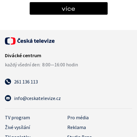
více
261 136 113
info@ceskatelevize.cz
TV program
Pro média
Živé vysílání
Reklama