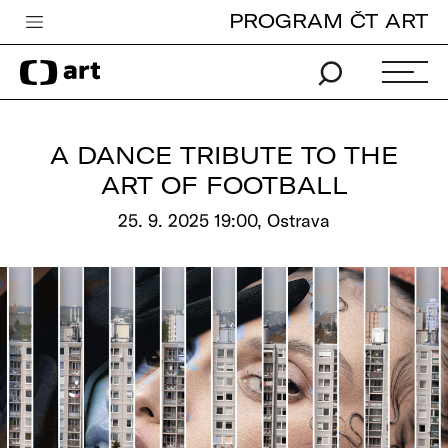
PROGRAM ČT ART
Česká televize
Zpravodajství
Sport
A DANCE TRIBUTE TO THE
iVysílání
ART OF FOOTBALL
TV program
25. 9. 2025 19:00, Ostrava
Pro děti
edu
Vše o ČT