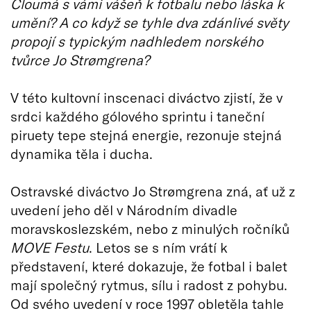
Cloumá s vámi vášeň k fotbalu nebo láska k
umění? A co když se tyhle dva zdánlivé světy
propojí s typickým nadhledem norského
tvůrce Jo Strømgrena?
V této kultovní inscenaci diváctvo zjistí, že v
srdci každého gólového sprintu i taneční
piruety tepe stejná energie, rezonuje stejná
dynamika těla i ducha.
Ostravské diváctvo Jo Strømgrena zná, ať už z
uvedení jeho děl v Národním divadle
moravskoslezském, nebo z minulých ročníků
MOVE Festu
. Letos se s ním vrátí k
představení, které dokazuje, že fotbal i balet
mají společný rytmus, sílu i radost z pohybu.
Od svého uvedení v roce 1997 obletěla tahle