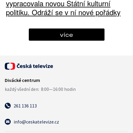
vypracovala novou Státní kulturní
politiku. Odráží se v ní nové pořádky
více
261 136 113
info@ceskatelevize.cz