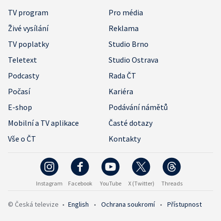
TV program
Pro média
Živé vysílání
Reklama
TV poplatky
Studio Brno
Teletext
Studio Ostrava
Podcasty
Rada ČT
Počasí
Kariéra
E-shop
Podávání námětů
Mobilní a TV aplikace
Časté dotazy
Vše o ČT
Kontakty
Instagram
Facebook
YouTube
X (Twitter)
Threads
© Česká televize
•
English
•
Ochrana soukromí
•
Přístupnost