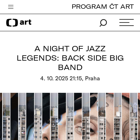
PROGRAM ČT ART
Česká televize
Zpravodajství
Sport
A NIGHT OF JAZZ
iVysílání
LEGENDS: BACK SIDE BIG
BAND
TV program
4. 10. 2025 21:15, Praha
Pro děti
edu
Vše o ČT