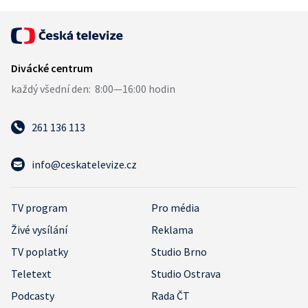
261 136 113
info@ceskatelevize.cz
TV program
Pro média
Živé vysílání
Reklama
TV poplatky
Studio Brno
Teletext
Studio Ostrava
Podcasty
Rada ČT