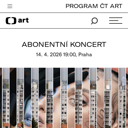
PROGRAM ČT ART
Česká televize
Zpravodajství
Sport
ABONENTNÍ KONCERT
iVysílání
14. 4. 2026 19:00, Praha
TV program
Pro děti
edu
Vše o ČT