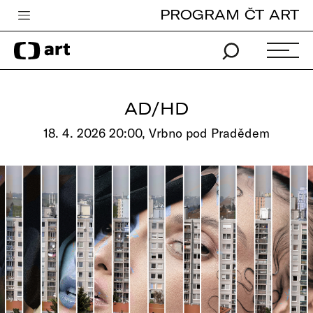
PROGRAM ČT ART
Česká televize
Zpravodajství
Sport
AD/HD
iVysílání
18. 4. 2026 20:00, Vrbno pod Pradědem
TV program
Pro děti
edu
Vše o ČT