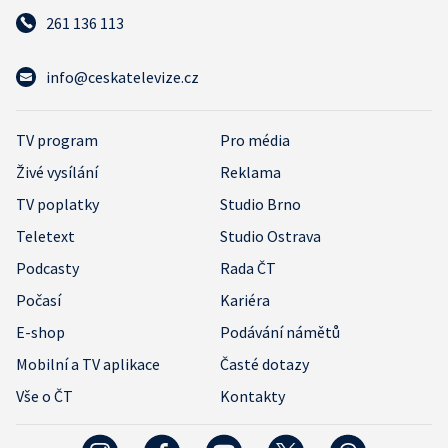
261 136 113
info@ceskatelevize.cz
TV program
Pro média
Živé vysílání
Reklama
TV poplatky
Studio Brno
Teletext
Studio Ostrava
Podcasty
Rada ČT
Počasí
Kariéra
E-shop
Podávání námětů
Mobilní a TV aplikace
Časté dotazy
Vše o ČT
Kontakty