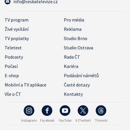
info@ceskatelevize.cz
TV program
Pro média
Živé vysílání
Reklama
TV poplatky
Studio Brno
Teletext
Studio Ostrava
Podcasty
Rada ČT
Počasí
Kariéra
E-shop
Podávání námětů
Mobilní a TV aplikace
Časté dotazy
Vše o ČT
Kontakty
Instagram
Facebook
YouTube
X (Twitter)
Threads