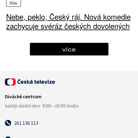
film
Nebe, peklo, Český ráj. Nová komedie
zachycuje svéráz českých dovolených
více
261 136 113