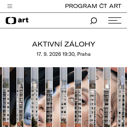
PROGRAM ČT ART
Česká televize
Zpravodajství
Sport
AKTIVNÍ ZÁLOHY
iVysílání
17. 9. 2026 19:30, Praha
TV program
Pro děti
edu
Vše o ČT