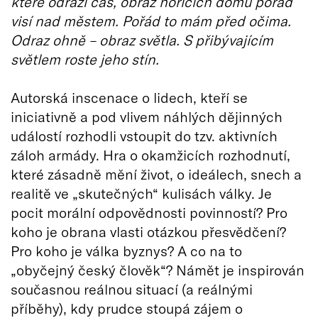
které odráží čas, obraz hořících domů pořád
visí nad městem. Pořád to mám před očima.
Odraz ohně – obraz světla. S přibývajícím
světlem roste jeho stín.
Autorská inscenace o lidech, kteří se
iniciativně a pod vlivem náhlých dějinných
událostí rozhodli vstoupit do tzv. aktivních
záloh armády. Hra o okamžicích rozhodnutí,
které zásadně mění život, o ideálech, snech a
realitě ve „skutečných“ kulisách války. Je
pocit morální odpovědnosti povinností? Pro
koho je obrana vlasti otázkou přesvědčení?
Pro koho je válka byznys? A co na to
„obyčejný český člověk“? Námět je inspirován
současnou reálnou situací (a reálnými
příběhy), kdy prudce stoupá zájem o