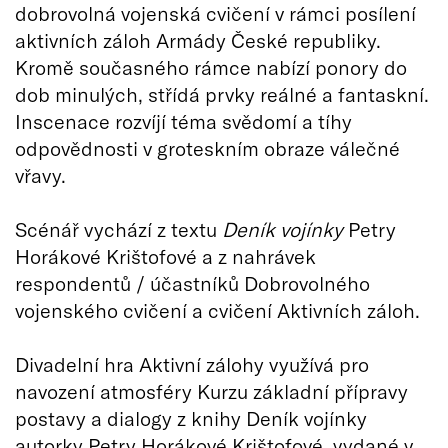
dobrovolná vojenská cvičení v rámci posílení
aktivních záloh Armády České republiky.
Kromě současného rámce nabízí ponory do
dob minulých, střídá prvky reálné a fantaskní.
Inscenace rozvíjí téma svědomí a tíhy
odpovědnosti v groteskním obraze válečné
vřavy.
Scénář vychází z textu
Deník vojínky
Petry
Horákové Krištofové a z nahrávek
respondentů / účastníků Dobrovolného
vojenského cvičení a cvičení Aktivních záloh.
Divadelní hra Aktivní zálohy využívá pro
navození atmosféry Kurzu základní přípravy
postavy a dialogy z knihy Deník vojínky
autorky Petry Horákové Krištofové, vydané v