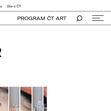
du
Vše o ČT
PROGRAM ČT ART
R