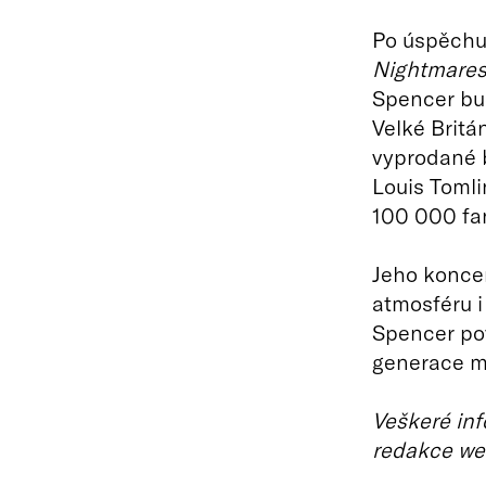
Po úspěch
Nightmare
Spencer bu
Velké Britán
vyprodané b
Louis Tomli
100 000 fa
Jeho koncer
atmosféru i
Spencer pov
generace m
Veškeré inf
redakce we