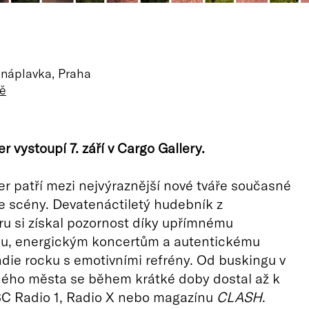
, náplavka, Praha
ě
 vystoupí 7. září v Cargo Gallery.
r patří mezi nejvýraznější nové tváře současné
ie scény. Devatenáctiletý hudebník z
u si získal pozornost díky upřímnému
gu, energickým koncertům a autentickému
ndie rocku s emotivními refrény. Od buskingu v
ného města se během krátké doby dostal až k
C Radio 1, Radio X nebo magazínu
CLASH
.