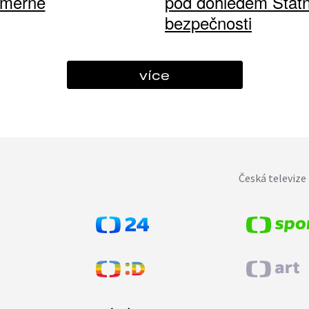
ůměrné
pod dohledem Státn
bezpečnosti
více
Česká televize 