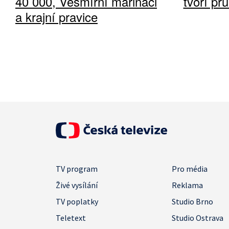
40 000, Vesmírní mariňáci
tvoří pr
a krajní pravice
TV program
Pro média
Živé vysílání
Reklama
TV poplatky
Studio Brno
Teletext
Studio Ostrava