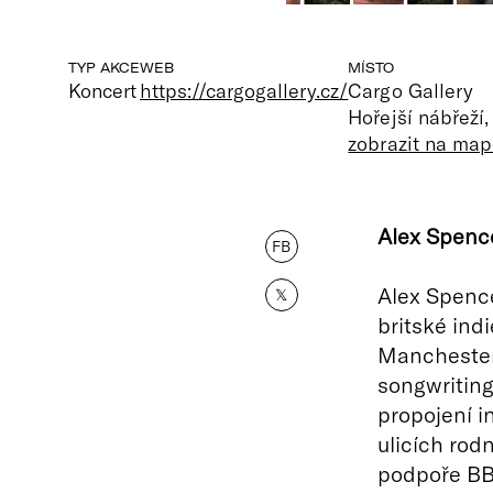
TYP AKCE
WEB
MÍSTO
Koncert
https://cargogallery.cz/
Cargo Gallery
Hořejší nábřeží
zobrazit na map
Alex Spencer
FB
Alex Spence
𝕏
britské ind
Manchester
songwritin
propojení i
ulicích rod
podpoře BB