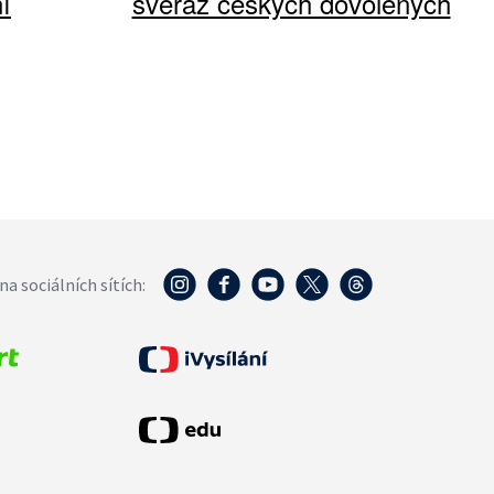
í
svéráz českých dovolených
na sociálních sítích: