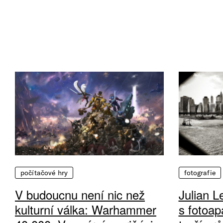
počítačové hry
fotografie
V budoucnu není nic než
Julian L
kulturní válka: Warhammer
s fotoap