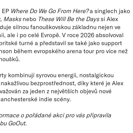
u EP
Where Do We Go From Here?
a singlech jako
s
,
Masks
nebo
These Will Be the Days
si Alex
duje silnou fanouškovskou základnu nejen ve
ii, ale i po celé Evropě. V roce 2026 absolvoval
ritské turné a představil se také jako support
nson během evropského arena tour pro více než
noušků.
ty kombinují syrovou energii, nostalgickou
 nakažlivou bezprostřednost, díky které je Alex
ažován za jeden z největších objevů nové
anchesterské indie scény.
ormace o pořádané akci pro vás připravila
bu GoOut.