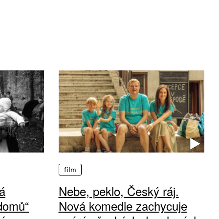
film
á
Nebe, peklo, Český ráj.
 domů“
Nová komedie zachycuje