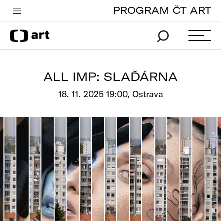
PROGRAM ČT ART
Česká televize
Zpravodajství
Sport
ALL IMP: SLAĎÁRNA
iVysílání
18. 11. 2025 19:00, Ostrava
TV program
Pro děti
edu
Vše o ČT