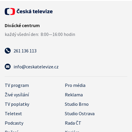
261 136 113
info@ceskatelevize.cz
TV program
Pro média
Živé vysílání
Reklama
TV poplatky
Studio Brno
Teletext
Studio Ostrava
Podcasty
Rada ČT