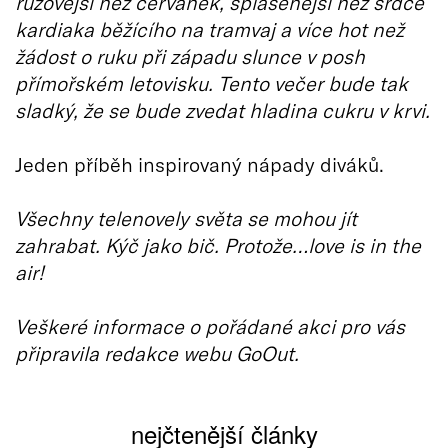
růžovější než červánek, splašenější než srdce
kardiaka běžícího na tramvaj a více hot než
žádost o ruku při západu slunce v posh
přímořském letovisku. Tento večer bude tak
sladký, že se bude zvedat hladina cukru v krvi.
Jeden příběh inspirovaný nápady diváků.
Všechny telenovely světa se mohou jít
zahrabat. Kýč jako bič. Protože…love is in the
air!
Veškeré informace o pořádané akci pro vás
připravila redakce webu GoOut.
nejčtenější články