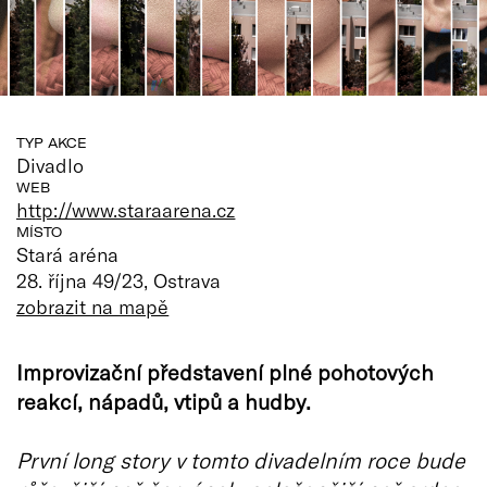
TYP AKCE
Divadlo
WEB
http://www.staraarena.cz
MÍSTO
Stará aréna
28. října 49/23, Ostrava
zobrazit na mapě
Improvizační představení plné pohotových
reakcí, nápadů, vtipů a hudby.
První long story v tomto divadelním roce bude