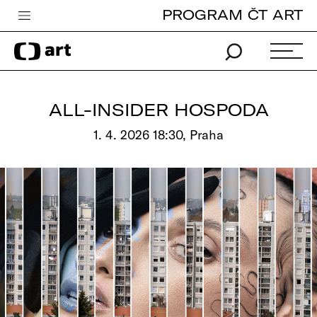
PROGRAM ČT ART
Česká televize
Zpravodajství
Sport
ALL-INSIDER HOSPODA
iVysílání
1. 4. 2026 18:30, Praha
TV program
Pro děti
edu
Vše o ČT