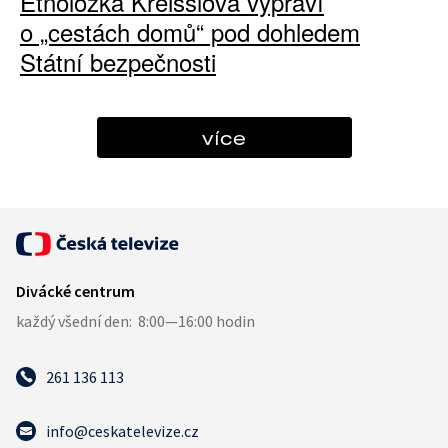
Etnoložka Kreisslová vypráví
o „cestách domů“ pod dohledem
Státní bezpečnosti
více
261 136 113
info@ceskatelevize.cz