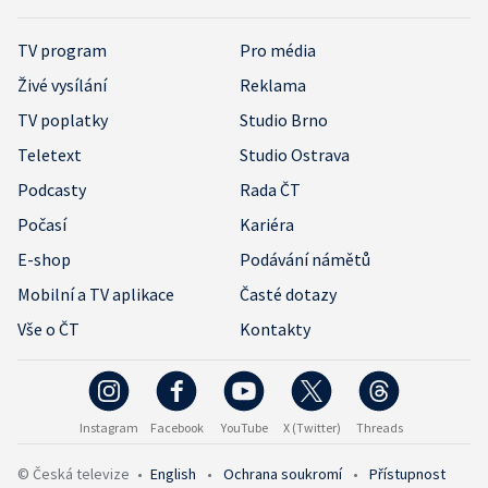
TV program
Pro média
Živé vysílání
Reklama
TV poplatky
Studio Brno
Teletext
Studio Ostrava
Podcasty
Rada ČT
Počasí
Kariéra
E-shop
Podávání námětů
Mobilní a TV aplikace
Časté dotazy
Vše o ČT
Kontakty
Instagram
Facebook
YouTube
X (Twitter)
Threads
© Česká televize
•
English
•
Ochrana soukromí
•
Přístupnost