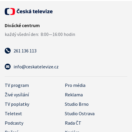
261 136 113
info@ceskatelevize.cz
TV program
Pro média
Živé vysílání
Reklama
TV poplatky
Studio Brno
Teletext
Studio Ostrava
Podcasty
Rada ČT