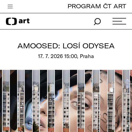
PROGRAM ČT ART
Česká televize
Zpravodajství
Sport
AMOOSED: LOSÍ ODYSEA
iVysílání
17. 7. 2026 15:00, Praha
TV program
Pro děti
edu
Vše o ČT