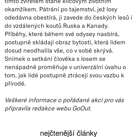
tímto zvířetem stane klíčovým životním
okamžikem. Pátrání po tajemství, jež losy
odedávna obestírá, ji zavede do českých lesů i
do vzdálených koutů Ruska a Kanady.
Příběhy, které během své odysey nasbírá,
postupně skládají obraz bytosti, která lidem
dosud neodhalila vše, co v sobě skrývá.
Snímek o setkání člověka s losem se
nenápadně proměňuje v univerzální úvahu o
tom, jak lidé postupně ztrácejí svou vazbu k
přírodě.
Veškeré informace o pořádané akci pro vás
připravila redakce webu GoOut.
nejčtenější články