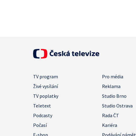
TV program
Pro média
Živé vysílání
Reklama
TV poplatky
Studio Brno
Teletext
Studio Ostrava
Podcasty
Rada ČT
Počasí
Kariéra
E-shop
Podávání námě