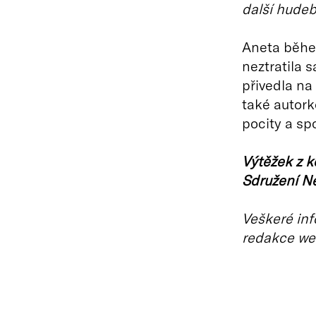
další hudeb
Aneta běhe
neztratila 
přivedla na
také autork
pocity a spo
Výtěžek z k
Sdružení Ne
Veškeré inf
redakce we