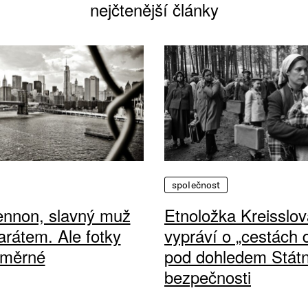
nejčtenější články
společnost
ennon, slavný muž
Etnoložka Kreisslov
arátem. Ale fotky
vypráví o „cestách
ůměrné
pod dohledem Státn
bezpečnosti