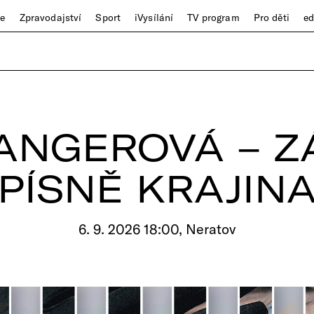
ze
Zpravodajství
Sport
iVysílání
TV program
Pro děti
e
ANGEROVÁ – 
PÍSNĚ KRAJIN
6. 9. 2026 18:00, Neratov