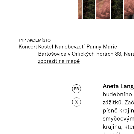
TYP AKCE
MÍSTO
Koncert
Kostel Nanebevzetí Panny Marie
Bartošovice v Orlických horách 83, Ner
zobrazit na mapě
Aneta Lang
FB
hudebního d
zážitků. Za
𝕏
písně kraji
smyčcovým 
krajina, kt