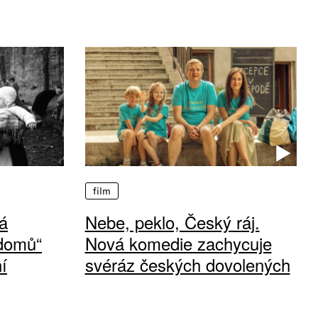
film
á
Nebe, peklo, Český ráj.
 domů“
Nová komedie zachycuje
í
svéráz českých dovolených