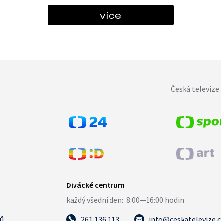
více
Česká televize 
tů
261 136 113
info@ceskatelevize.