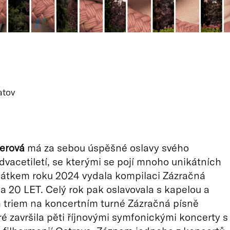
atov
erová
má za sebou úspěšné oslavy svého
vacetiletí, se kterými se pojí mnoho unikátních
čátkem roku 2024 vydala kompilaci Zázračná
na 20 LET. Celý rok pak oslavovala s kapelou a
triem na koncertním turné Zázračná písně
eré završila pěti říjnovými symfonickými koncerty s