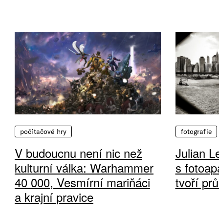
počítačové hry
fotografie
V budoucnu není nic než
Julian L
kulturní válka: Warhammer
s fotoap
40 000, Vesmírní mariňáci
tvoří pr
a krajní pravice