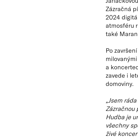
Janáčkovou 
Zázračná pí
2024 digitá
atmosféru r
také Maran
Po završení
milovanými 
a koncertec
zavede i le
domoviny.
„Jsem ráda 
Zázračnou p
Hudba je un
všechny spo
živé koncer