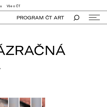
du
Vše o ČT
PROGRAM ČT ART
ZÁZRAČNÁ
A