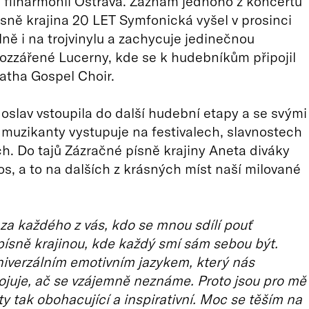
filharmonií Ostrava. Záznam jednoho z koncertů
sně krajina 20 LET Symfonická vyšel v prosinci
lně i na trojvinylu a zachycuje jedinečnou
ozzářené Lucerny, kde se k hudebníkům připojil
atha Gospel Choir.
 oslav vstoupila do další hudební etapy a se svými
muzikanty vystupuje na festivalech, slavnostech
h. Do tajů Zázračné písně krajiny Aneta diváky
tos, a to na dalších z krásných míst naší milované
za každého z vás, kdo se mnou sdílí pouť
ísně krajinou, kde každý smí sám sebou být.
iverzálním emotivním jazykem, který nás
juje, ač se vzájemně neznáme. Proto jsou pro mě
ty tak obohacující a inspirativní. Moc se těším na