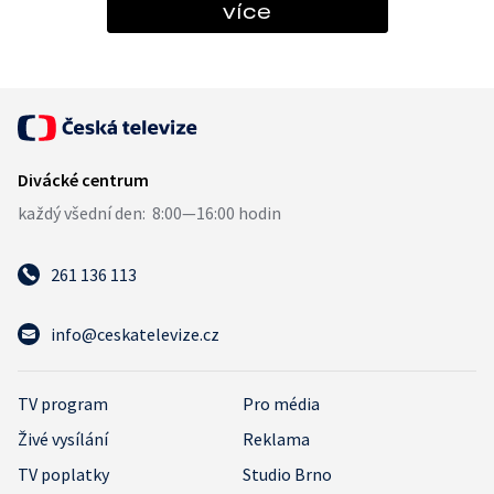
více
261 136 113
info@ceskatelevize.cz
TV program
Pro média
Živé vysílání
Reklama
TV poplatky
Studio Brno