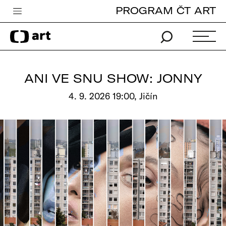
PROGRAM ČT ART
Česká televize
Zpravodajství
Sport
ANI VE SNU SHOW: JONNY
iVysílání
4. 9. 2026 19:00, Jičín
TV program
Pro děti
edu
Vše o ČT