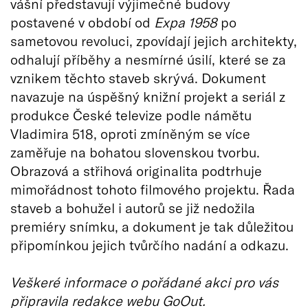
vášní představují výjimečné budovy
postavené v období od
Expa 1958
po
sametovou revoluci, zpovídají jejich architekty,
odhalují příběhy a nesmírné úsilí, které se za
vznikem těchto staveb skrývá. Dokument
navazuje na úspěšný knižní projekt a seriál z
produkce České televize podle námětu
Vladimira 518, oproti zmíněným se více
zaměřuje na bohatou slovenskou tvorbu.
Obrazová a střihová originalita podtrhuje
mimořádnost tohoto filmového projektu. Řada
staveb a bohužel i autorů se již nedožila
premiéry snímku, a dokument je tak důležitou
připomínkou jejich tvůrčího nadání a odkazu.
Veškeré informace o pořádané akci pro vás
připravila redakce webu GoOut.