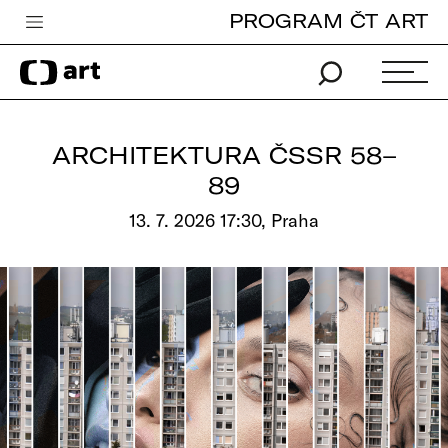
PROGRAM ČT ART
Česká televize
Zpravodajství
Sport
ARCHITEKTURA ČSSR 58–
iVysílání
89
TV program
13. 7. 2026 17:30, Praha
Pro děti
edu
Vše o ČT