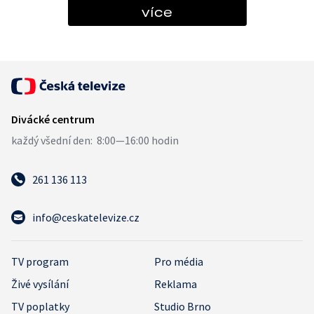
více
261 136 113
info@ceskatelevize.cz
TV program
Pro média
Živé vysílání
Reklama
TV poplatky
Studio Brno