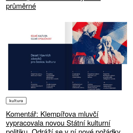
průměrné
kultura
Komentář: Klempířova mluvčí
vypracovala novou Státní kulturní
politiku. Odráží se v ní nové pořádky