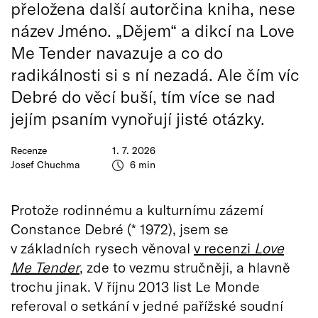
přeložena další autorčina kniha, nese
název Jméno. „Dějem“ a dikcí na Love
Me Tender navazuje a co do
radikálnosti si s ní nezadá. Ale čím víc
Debré do věcí buší, tím více se nad
jejím psaním vynořují jisté otázky.
Recenze
1. 7. 2026
Josef Chuchma
6 min
Protože rodinnému a kulturnímu zázemí
Constance Debré (* 1972), jsem se
v základních rysech věnoval
v recenzi
Love
Me Tender
, zde to vezmu stručněji, a hlavně
trochu jinak. V říjnu 2013 list Le Monde
referoval o setkání v jedné pařížské soudní