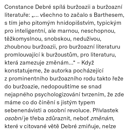
Constance Debré spílá buržoazii a buržoazní
literatuře: „… všechno to začalo s Barthesem,
s tím jeho pitomým hnidopišstvím, typickým
pro inteligentní, ale marnou, neschopnou,
těžkomyslnou, snobskou, neduživou,
zhoubnou buržoazii, pro buržoazní literaturu
promlouvající k buržoustům, pro literaturu,
která zamezuje změnám…“ – Když
konstatujeme, že autorka pocházející
z prominentního buržoazního rodu takto řeže
do buržoazie, nedopouštíme se snad
nejapného psychologizování tvrzením, že zde
máme co do činění s jistým typem
sebenenávisti a osobní revoluce. Přívlastek
osobní
je třeba zdůraznit, neboť
změnám
,
které v citované větě Debré zmiňuje, nelze