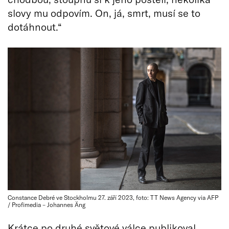
slovy mu odpovím. On, já, smrt, musí se to
dotáhnout.“
Constance Debré ve Stockholmu 27. září 2023, foto: TT News Agency via AFP
/ Profimedia – Johannes Äng
Krátce po druhé světové válce publikoval