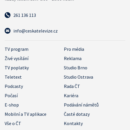
261 136 113
info@ceskatelevize.cz
TV program
Pro média
Živé vysílání
Reklama
TV poplatky
Studio Brno
Teletext
Studio Ostrava
Podcasty
Rada ČT
Počasí
Kariéra
E-shop
Podávání námětů
Mobilní a TV aplikace
Časté dotazy
Vše o ČT
Kontakty