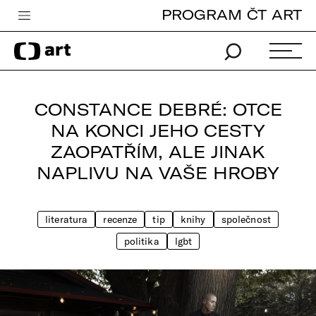
PROGRAM ČT ART
Česká televize
Zpravodajství
Sport
CONSTANCE DEBRÉ: OTCE
iVysílání
NA KONCI JEHO CESTY
ZAOPATŘÍM, ALE JINAK
TV program
NAPLIVU NA VAŠE HROBY
Pro děti
edu
literatura
recenze
tip
knihy
společnost
Vše o ČT
politika
lgbt