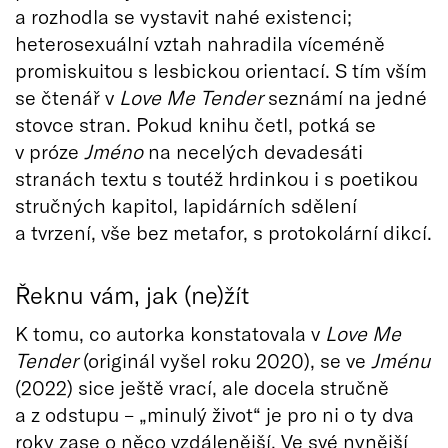
a rozhodla se vystavit nahé existenci;
heterosexuální vztah nahradila víceméně
promiskuitou s lesbickou orientací. S tím vším
se čtenář v
Love Me Tender
seznámí na jedné
stovce stran. Pokud knihu četl, potká se
v próze
Jméno
na necelých devadesáti
stranách textu s toutéž hrdinkou i s poetikou
stručných kapitol, lapidárních sdělení
a tvrzení, vše bez metafor, s protokolární dikcí.
Řeknu vám, jak (ne)žít
K tomu, co autorka konstatovala v
Love Me
Tender
(originál vyšel roku 2020), se ve
Jménu
(2022) sice ještě vrací, ale docela stručně
a z odstupu – „minulý život“ je pro ni o ty dva
roky zase o něco vzdálenější. Ve své nynější