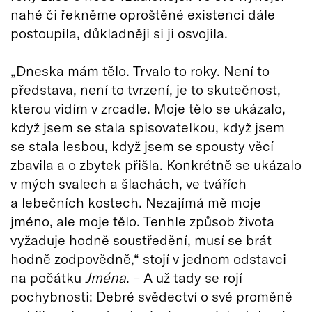
nahé či řekněme oproštěné existenci dále
postoupila, důkladněji si ji osvojila.
„Dneska mám tělo. Trvalo to roky. Není to
představa, není to tvrzení, je to skutečnost,
kterou vidím v zrcadle. Moje tělo se ukázalo,
když jsem se stala spisovatelkou, když jsem
se stala lesbou, když jsem se spousty věcí
zbavila a o zbytek přišla. Konkrétně se ukázalo
v mých svalech a šlachách, ve tvářích
a lebečních kostech. Nezajímá mě moje
jméno, ale moje tělo. Tenhle způsob života
vyžaduje hodně soustředění, musí se brát
hodně zodpovědně,“ stojí v jednom odstavci
na počátku
Jména
. – A už tady se rojí
pochybnosti: Debré svědectví o své proměně