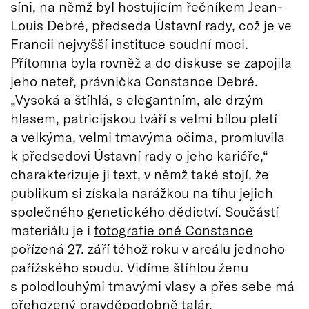
síni, na němž byl hostujícím řečníkem Jean-
Louis Debré, předseda Ústavní rady, což je ve
Francii nejvyšší instituce soudní moci.
Přítomna byla rovněž a do diskuse se zapojila
jeho neteř, právnička Constance Debré.
„Vysoká a štíhlá, s elegantním, ale drzým
hlasem, patricijskou tváří s velmi bílou pletí
a velkýma, velmi tmavýma očima, promluvila
k předsedovi Ústavní rady o jeho kariéře,“
charakterizuje ji text, v němž také stojí, že
publikum si získala narážkou na tíhu jejich
společného genetického dědictví. Součástí
materiálu je i
fotografie oné Constance
pořízená 27. září téhož roku v areálu jednoho
pařížského soudu. Vidíme štíhlou ženu
s polodlouhými tmavými vlasy a přes sebe má
přehozený pravděpodobně talár.