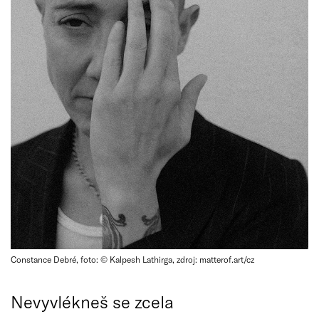
Constance Debré, foto: © Kalpesh Lathirga, zdroj: matterof.art/cz
Nevyvlékneš se zcela