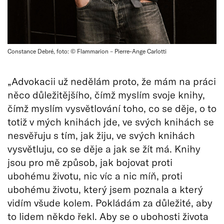
Constance Debré, foto: © Flammarion – Pierre-Ange Carlotti
„Advokacii už nedělám proto, že mám na práci
něco důležitějšího, čímž myslím svoje knihy,
čímž myslím vysvětlování toho, co se děje, o to
totiž v mých knihách jde, ve svých knihách se
nesvěřuju s tím, jak žiju, ve svých knihách
vysvětluju, co se děje a jak se žít má. Knihy
jsou pro mě způsob, jak bojovat proti
ubohému životu, nic víc a nic míň, proti
ubohému životu, který jsem poznala a který
vidím všude kolem. Pokládám za důležité, aby
to lidem někdo řekl. Aby se o ubohosti života