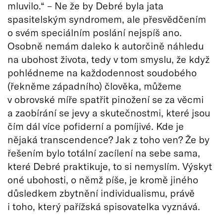
mluvilo.“ – Ne že by Debré byla jata
spasitelským syndromem, ale přesvědčením
o svém speciálním poslání nejspíš ano.
Osobně nemám daleko k autorčině náhledu
na ubohost života, tedy v tom smyslu, že když
pohlédneme na každodennost soudobého
(řekněme západního) člověka, můžeme
v obrovské míře spatřit pinožení se za věcmi
a zaobírání se jevy a skutečnostmi, které jsou
čím dál více pofiderní a pomíjivé. Kde je
nějaká transcendence? Jak z toho ven? Že by
řešením bylo totální zacílení na sebe sama,
které Debré praktikuje, to si nemyslím. Výskyt
oné ubohosti, o němž píše, je kromě jiného
důsledkem zbytnění individualismu, právě
i toho, který pařížská spisovatelka vyznává.