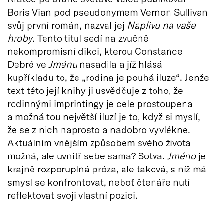
Boris Vian pod pseudonymem Vernon Sullivan
svůj první román, nazval jej
Naplivu na vaše
hroby
. Tento titul sedí na zvučně
nekompromisní dikci, kterou Constance
Debré ve
Jménu
nasadila a jíž hlásá
kupříkladu to, že „rodina je pouhá iluze“. Jenže
text této její knihy ji usvědčuje z toho, že
rodinnými imprintingy je cele prostoupena
a možná tou největší iluzí je to, když si myslí,
že se z nich naprosto a nadobro vyvlékne.
Aktuálním vnějším způsobem svého života
možná, ale uvnitř sebe sama? Sotva.
Jméno
je
krajně rozporuplná próza, ale taková, s níž má
smysl se konfrontovat, neboť čtenáře nutí
reflektovat svoji vlastní pozici.