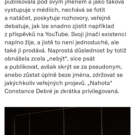
publikovala pod svým jménem a jako taková
vystupuje v médiích, nechává se fotit
a natáčet, poskytuje rozhovory, veřejně
debatuje, jak lze snadno zjistit například
z příspěvků na YouTube. Svoji jinačí existenci
naplno žije, a jistě to není jednoduché, ale
také ji prodává. Naprostá důslednost by totiž
obnášela zcela „nebýt“, sice psát
a publikovat, avšak skrýt se za pseudonym,
anebo zůstat úplně beze jména, zdržovat se
jakýchkoliv veřejných projevů. „Nahota“
Constance Debré je zkrátka privilegovaná.