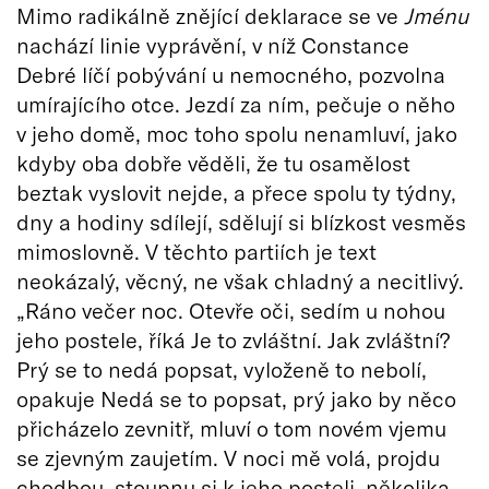
Mimo radikálně znějící deklarace se ve
Jménu
nachází linie vyprávění, v níž Constance
Debré líčí pobývání u nemocného, pozvolna
umírajícího otce. Jezdí za ním, pečuje o něho
v jeho domě, moc toho spolu nenamluví, jako
kdyby oba dobře věděli, že tu osamělost
beztak vyslovit nejde, a přece spolu ty týdny,
dny a hodiny sdílejí, sdělují si blízkost vesměs
mimoslovně. V těchto partiích je text
neokázalý, věcný, ne však chladný a necitlivý.
„Ráno večer noc. Otevře oči, sedím u nohou
jeho postele, říká Je to zvláštní. Jak zvláštní?
Prý se to nedá popsat, vyloženě to nebolí,
opakuje Nedá se to popsat, prý jako by něco
přicházelo zevnitř, mluví o tom novém vjemu
se zjevným zaujetím. V noci mě volá, projdu
chodbou, stoupnu si k jeho posteli, několika