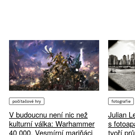
počítačové hry
fotografie
V budoucnu není nic než
Julian L
kulturní válka: Warhammer
s fotoap
40 000, Vesmírní mariňáci
tvoří pr