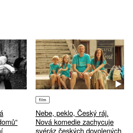
film
á
Nebe, peklo, Český ráj.
 domů“
Nová komedie zachycuje
í
svéráz českých dovolených