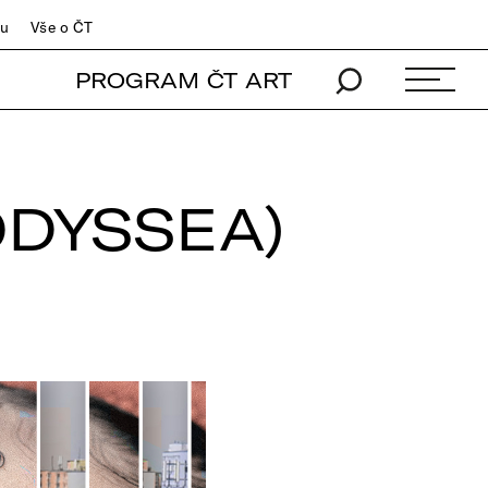
du
Vše o ČT
PROGRAM ČT ART
ODYSSEA)