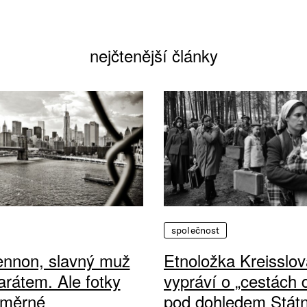
nejčtenější články
společnost
ennon, slavný muž
Etnoložka Kreisslov
arátem. Ale fotky
vypráví o „cestách
ůměrné
pod dohledem Státn