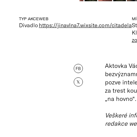
TYP AKCE
WEB
MÍ
Divadlo
https://jinavlna7.wixsite.com/citadela
St
Kl
z
Aktovka Vác
FB
bezvýznamné
pozve intel
𝕏
za trest kou
„na hovno“.
Veškeré inf
redakce we