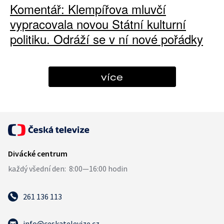
Komentář: Klempířova mluvčí
vypracovala novou Státní kulturní
politiku. Odráží se v ní nové pořádky
více
261 136 113
info@ceskatelevize.cz