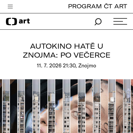
PROGRAM ČT ART
Česká televize
Zpravodajství
Sport
AUTOKINO HATĚ U
iVysílání
ZNOJMA: PO VEČERCE
TV program
11. 7. 2026 21:30, Znojmo
Pro děti
edu
Vše o ČT