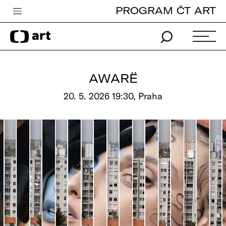
PROGRAM ČT ART
Česká televize
Zpravodajství
Sport
AWARË
iVysílání
20. 5. 2026 19:30, Praha
TV program
Pro děti
edu
Vše o ČT