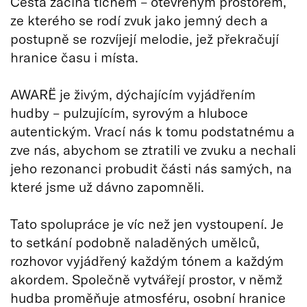
Cesta začíná tichem – otevřeným prostorem,
ze kterého se rodí zvuk jako jemný dech a
postupně se rozvíjejí melodie, jež překračují
hranice času i místa.
AWARË je živým, dýchajícím vyjádřením
hudby – pulzujícím, syrovým a hluboce
autentickým. Vrací nás k tomu podstatnému a
zve nás, abychom se ztratili ve zvuku a nechali
jeho rezonanci probudit části nás samých, na
které jsme už dávno zapomněli.
Tato spolupráce je víc než jen vystoupení. Je
to setkání podobně naladěných umělců,
rozhovor vyjádřený každým tónem a každým
akordem. Společně vytvářejí prostor, v němž
hudba proměňuje atmosféru, osobní hranice