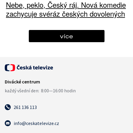
Nebe, peklo, Český ráj. Nová komedie
zachycuje svéráz českých dovolených
více
261 136 113
info@ceskatelevize.cz