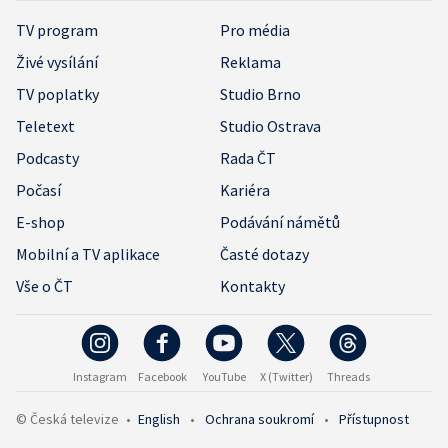
TV program
Pro média
Živé vysílání
Reklama
TV poplatky
Studio Brno
Teletext
Studio Ostrava
Podcasty
Rada ČT
Počasí
Kariéra
E-shop
Podávání námětů
Mobilní a TV aplikace
Časté dotazy
Vše o ČT
Kontakty
Instagram
Facebook
YouTube
X (Twitter)
Threads
© Česká televize
•
English
•
Ochrana soukromí
•
Přístupnost