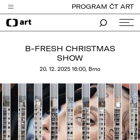
PROGRAM ČT ART
Česká televize
Zpravodajství
Sport
B-FRESH CHRISTMAS
iVysílání
SHOW
TV program
20. 12. 2025 16:00, Brno
Pro děti
edu
Vše o ČT