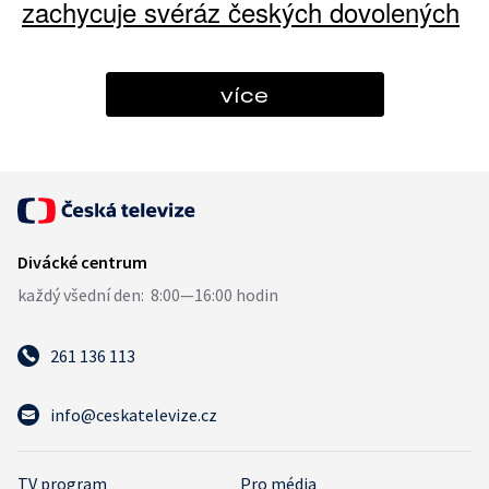
zachycuje svéráz českých dovolených
více
261 136 113
info@ceskatelevize.cz
TV program
Pro média