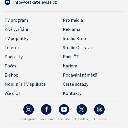
info@ceskatelevize.cz
TV program
Pro média
Živé vysílání
Reklama
TV poplatky
Studio Brno
Teletext
Studio Ostrava
Podcasty
Rada ČT
Počasí
Kariéra
E-shop
Podávání námětů
Mobilní a TV aplikace
Časté dotazy
Vše o ČT
Kontakty
Instagram
Facebook
YouTube
X (Twitter)
Threads