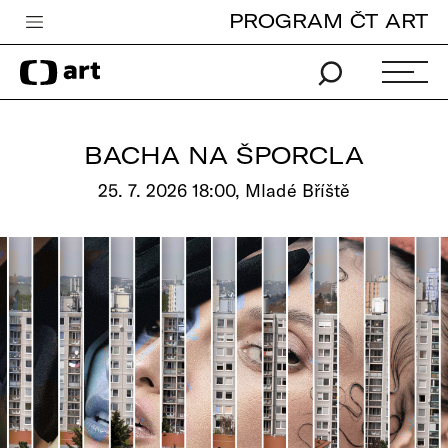
PROGRAM ČT ART
Česká televize
Zpravodajství
Sport
BACHA NA ŠPORCLA
iVysílání
25. 7. 2026 18:00, Mladé Bříště
TV program
Pro děti
edu
Vše o ČT