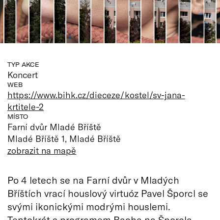
TYP AKCE
Koncert
WEB
https://www.bihk.cz/dieceze/kostel/sv-jana-
krtitele-2
MÍSTO
Farní dvůr Mladé Bříště
Mladé Bříště 1, Mladé Bříště
zobrazit na mapě
Po 4 letech se na Farní dvůr v Mladých
Bříštích vrací houslový virtuóz Pavel Šporcl se
svými ikonickými modrými houslemi.
Tentokrát s programem Bacha na Šporcla,