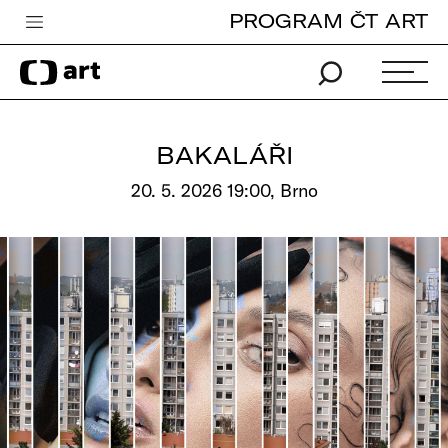
PROGRAM ČT ART
Česká televize
Zpravodajství
Sport
BAKALÁŘI
iVysílání
20. 5. 2026 19:00, Brno
TV program
Pro děti
edu
Vše o ČT