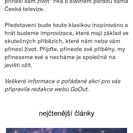
přinesl sám život“ říká o slavném pořadu sama
Česká televize.
Představení bude touto klasikou inspirováno a
hrát budeme improvizace, které mají základ ve
skutečných příbězích, které nám nebo vám
přinesl život. Přijďte, přineste své příběhy, my
přineseme své a necháme je společně na
jevišti ožít.
Veškeré informace o pořádané akci pro vás
připravila redakce webu GoOut.
nejčtenější články