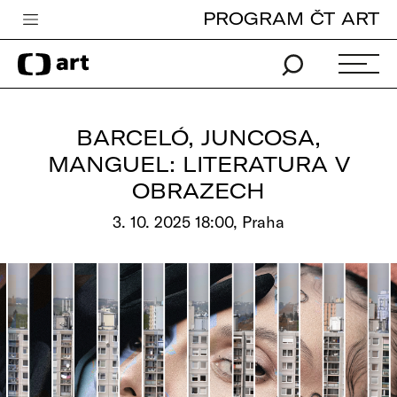
PROGRAM ČT ART
Česká televize
Zpravodajství
Sport
BARCELÓ, JUNCOSA,
iVysílání
MANGUEL: LITERATURA V
OBRAZECH
TV program
3. 10. 2025 18:00, Praha
Pro děti
edu
Vše o ČT