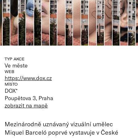
TYP AKCE
Ve měste
WEB
https://www.dox.cz
MÍSTO
DOX⁺
Poupětova 3, Praha
zobrazit na mapě
Mezinárodně uznávaný vizuální umělec
Miquel Barceló poprvé vystavuje v České