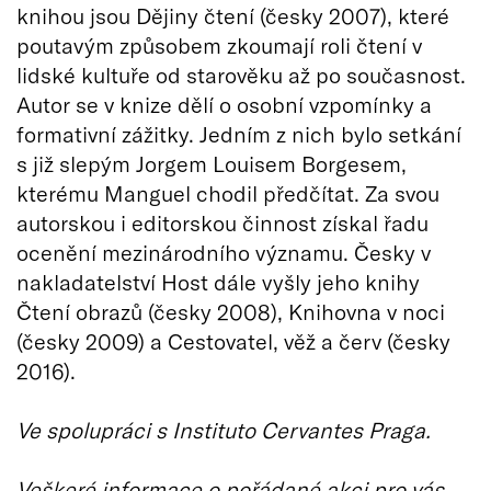
knihou jsou Dějiny čtení (česky 2007), které
poutavým způsobem zkoumají roli čtení v
lidské kultuře od starověku až po současnost.
Autor se v knize dělí o osobní vzpomínky a
formativní zážitky. Jedním z nich bylo setkání
s již slepým Jorgem Louisem Borgesem,
kterému Manguel chodil předčítat. Za svou
autorskou i editorskou činnost získal řadu
ocenění mezinárodního významu. Česky v
nakladatelství Host dále vyšly jeho knihy
Čtení obrazů (česky 2008), Knihovna v noci
(česky 2009) a Cestovatel, věž a červ (česky
2016).
Ve spolupráci s Instituto Cervantes Praga.
Veškeré informace o pořádané akci pro vás