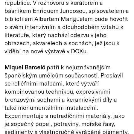
republice. V rozhovoru s kurátorem a
básníkem Enriquem Juncosou, spisovatelem a
bibliofilem Albertem Manguelem bude hovořit
o svém intenzivním a dlouhodobém vztahu k
literatuře, který nachází odezvu v jeho
obrazech, akvarelech a sochách, jež jsou k
vidění na nové výstavě v DOXu.
Miquel Barceló
patří k nejuznávanějším
španělským umělcům současnosti. Proslavil
se reliéfními malbami, které vytváří
kombinovanou technikou, expresivními
bronzovými sochami a keramickými díly a
také monumentálními instalacemi.
Experimentuje s netradičními materiály, jako
je sopečný popel, potraviny, mořské řasy,
sedimenty a vlastnoručně vyráběné pigmenty,