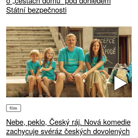
o „cestách domů“ pod dohledem
Státní bezpečnosti
film
Nebe, peklo, Český ráj. Nová komedie
zachycuje svéráz českých dovolených