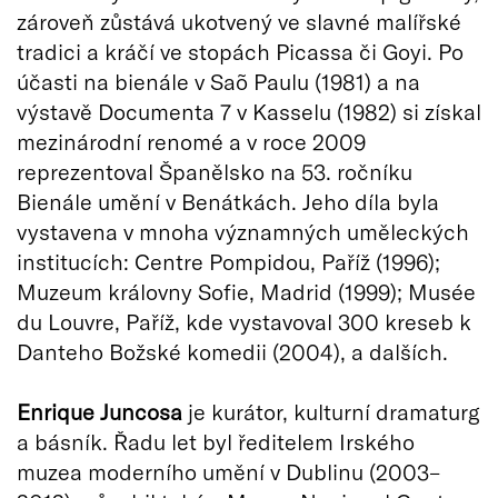
zároveň zůstává ukotvený ve slavné malířské
tradici a kráčí ve stopách Picassa či Goyi. Po
účasti na bienále v Saõ Paulu (1981) a na
výstavě Documenta 7 v Kasselu (1982) si získal
mezinárodní renomé a v roce 2009
reprezentoval Španělsko na 53. ročníku
Bienále umění v Benátkách. Jeho díla byla
vystavena v mnoha významných uměleckých
institucích: Centre Pompidou, Paříž (1996);
Muzeum královny Sofie, Madrid (1999); Musée
du Louvre, Paříž, kde vystavoval 300 kreseb k
Danteho Božské komedii (2004), a dalších.
Enrique Juncosa
je kurátor, kulturní dramaturg
a básník. Řadu let byl ředitelem Irského
muzea moderního umění v Dublinu (2003–