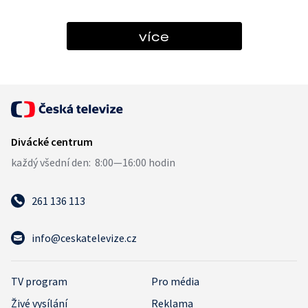
více
261 136 113
info@ceskatelevize.cz
TV program
Pro média
Živé vysílání
Reklama