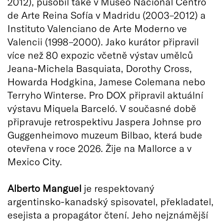
2012), působil také v Museo Nacional Centro
de Arte Reina Sofía v Madridu (2003–2012) a
Instituto Valenciano de Arte Moderno ve
Valencii (1998–2000). Jako kurátor připravil
více než 80 expozic včetně výstav umělců
Jeana-Michela Basquiata, Dorothy Cross,
Howarda Hodgkina, Jamese Colemana nebo
Terryho Winterse. Pro DOX připravil aktuální
výstavu Miquelа Barceló. V současné době
připravuje retrospektivu Jaspera Johnse pro
Guggenheimovo muzeum Bilbao, která bude
otevřena v roce 2026. Žije na Mallorce a v
Mexico City.
Alberto Manguel
je respektovaný
argentinsko-kanadský spisovatel, překladatel,
esejista a propagátor čtení. Jeho nejznámější