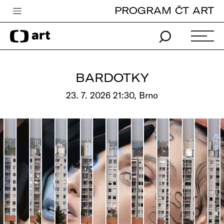
PROGRAM ČT ART
Česká televize
Zpravodajství
Sport
BARDOTKY
iVysílání
23. 7. 2026 21:30, Brno
TV program
Pro děti
edu
Vše o ČT