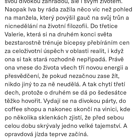
svou divokou zahradou, ale i svým životem.
Naopak Iva by ráda zažila něco víc než pohled
na manžela, který povýšil gauč na svůj trůn a
nicnedělání na životní filozofii. Do třetice
Valerie, která si na druhém konci světa
bezstarostně trénuje bicepsy přebíráním cen
za celoživotní úspěch v oblasti realit, i když
ona si tak stará rozhodně nepřipadá. Právě
ona vnese do života všech tří novou energii a
přesvědčení, že pokud nezačnou zase žít,
nikdo jiný to za ně neudělá. A tak chytí třetí
dech, protože o druhém se dá po šedesátce
těžko hovořit. Vydají se na divokou párty, do
coffee shopu a nakonec skončí na vinici, kde
po několika sklenkách zjistí, že před sebou
celou dobu skrývaly jedno velké tajemství. A
opravdová jízda teprve začíná.