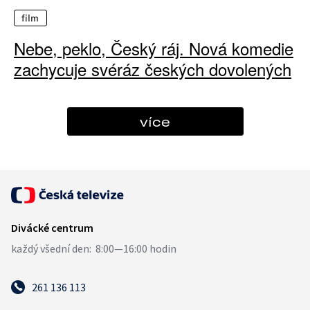
film
Nebe, peklo, Český ráj. Nová komedie
zachycuje svéráz českých dovolených
více
261 136 113