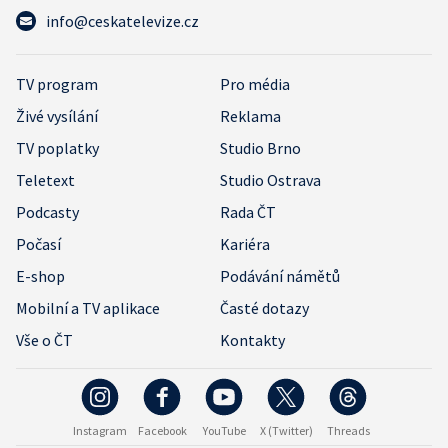
info@ceskatelevize.cz
TV program
Pro média
Živé vysílání
Reklama
TV poplatky
Studio Brno
Teletext
Studio Ostrava
Podcasty
Rada ČT
Počasí
Kariéra
E-shop
Podávání námětů
Mobilní a TV aplikace
Časté dotazy
Vše o ČT
Kontakty
Instagram
Facebook
YouTube
X (Twitter)
Threads