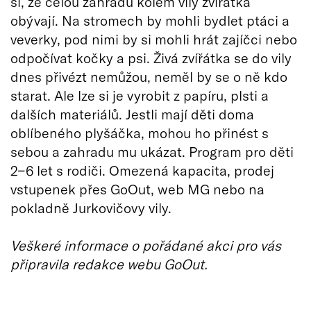
si, že celou zahradu kolem vily zvířátka
obývají. Na stromech by mohli bydlet ptáci a
veverky, pod nimi by si mohli hrát zajíčci nebo
odpočívat kočky a psi. Živá zvířátka se do vily
dnes přivézt nemůžou, neměl by se o ně kdo
starat. Ale lze si je vyrobit z papíru, plsti a
dalších materiálů. Jestli mají děti doma
oblíbeného plyšáčka, mohou ho přinést s
sebou a zahradu mu ukázat. Program pro děti
2−6 let s rodiči. Omezená kapacita, prodej
vstupenek přes GoOut, web MG nebo na
pokladně Jurkovičovy vily.
Veškeré informace o pořádané akci pro vás
připravila redakce webu GoOut.