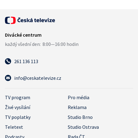
261 136 113
info@ceskatelevize.cz
TV program
Pro média
Živé vysílání
Reklama
TV poplatky
Studio Brno
Teletext
Studio Ostrava
Podcasty
Rada ČT