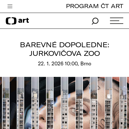
PROGRAM ČT ART
Česká televize
Zpravodajství
Sport
BAREVNÉ DOPOLEDNE:
iVysílání
JURKOVIČOVA ZOO
TV program
22. 1. 2026 10:00, Brno
Pro děti
edu
Vše o ČT