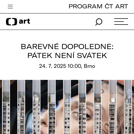
PROGRAM ČT ART
Česká televize
Zpravodajství
Sport
BAREVNÉ DOPOLEDNE:
iVysílání
PÁTEK NENÍ SVÁTEK
TV program
24. 7. 2025 10:00, Brno
Pro děti
edu
Vše o ČT