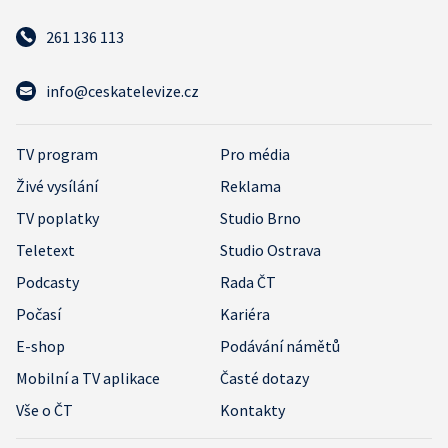
261 136 113
info@ceskatelevize.cz
TV program
Pro média
Živé vysílání
Reklama
TV poplatky
Studio Brno
Teletext
Studio Ostrava
Podcasty
Rada ČT
Počasí
Kariéra
E-shop
Podávání námětů
Mobilní a TV aplikace
Časté dotazy
Vše o ČT
Kontakty