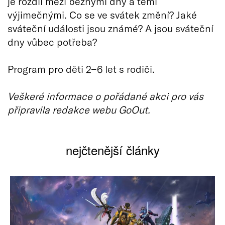
je rozdíl mezi běžnými dny a těmi
výjimečnými. Co se ve svátek změní? Jaké
sváteční události jsou známé? A jsou sváteční
dny vůbec potřeba?
Program pro děti 2−6 let s rodiči.
Veškeré informace o pořádané akci pro vás
připravila redakce webu GoOut.
nejčtenější články