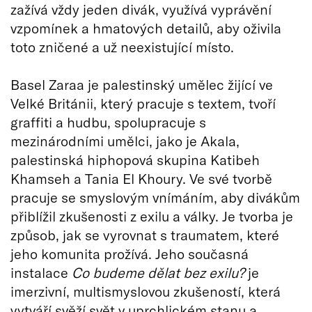
zažívá vždy jeden divák, využívá vyprávění
vzpomínek a hmatových detailů, aby oživila
toto zničené a už neexistující místo.
Basel Zaraa je palestinský umělec žijící ve
Velké Británii, který pracuje s textem, tvoří
graffiti a hudbu, spolupracuje s
mezinárodními umělci, jako je Akala,
palestinská hiphopová skupina Katibeh
Khamseh a Tania El Khoury. Ve své tvorbě
pracuje se smyslovým vnímáním, aby divákům
přiblížil zkušenosti z exilu a války. Je tvorba je
způsob, jak se vyrovnat s traumatem, které
jeho komunita prožívá. Jeho současná
instalace
Co budeme dělat bez exilu?
je
imerzivní, multismyslovou zkušeností, která
vytváří svěží svět v uprchlickém stanu a