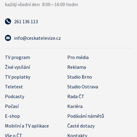
261 136 113
info@ceskatelevize.cz
TV program
Pro média
Živé vysílání
Reklama
TV poplatky
Studio Brno
Teletext
Studio Ostrava
Podcasty
Rada ČT
Počasí
Kariéra
E-shop
Podávání námětů
Mobilní a TV aplikace
Časté dotazy
Vše o ČT
Kontakty