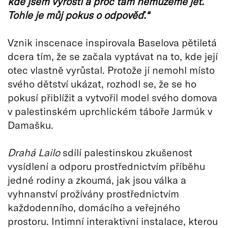
kde jsem vyrostl a proč tam nemůžeme jet.
Tohle je můj pokus o odpověď.“
Vznik inscenace inspirovala Baselova pětiletá
dcera tím, že se začala vyptávat na to, kde její
otec vlastně vyrůstal. Protože jí nemohl místo
svého dětství ukázat, rozhodl se, že se ho
pokusí přiblížit a vytvořil model svého domova
v palestinském uprchlickém táboře Jarmúk v
Damašku.
Drahá Lailo
sdílí palestinskou zkušenost
vysídlení a odporu prostřednictvím příběhu
jedné rodiny a zkoumá, jak jsou válka a
vyhnanství prožívány prostřednictvím
každodenního, domácího a veřejného
prostoru. Intimní interaktivní instalace, kterou