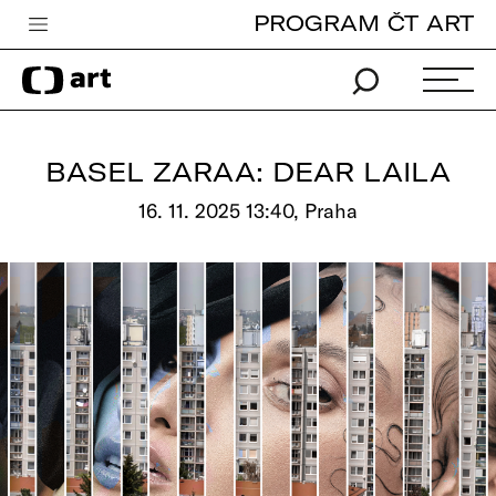
PROGRAM ČT ART
Česká televize
Zpravodajství
Sport
BASEL ZARAA: DEAR LAILA
iVysílání
16. 11. 2025 13:40, Praha
TV program
Pro děti
edu
Vše o ČT