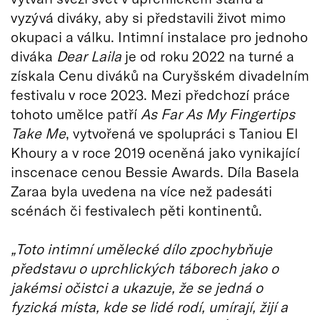
vyzývá diváky, aby si představili život mimo
okupaci a válku. Intimní instalace pro jednoho
diváka
Dear Laila
je od roku 2022 na turné a
získala Cenu diváků na Curyšském divadelním
festivalu v roce 2023. Mezi předchozí práce
tohoto umělce patří
As Far As My Fingertips
Take Me
, vytvořená ve spolupráci s Taniou El
Khoury a v roce 2019 oceněná jako vynikající
inscenace cenou Bessie Awards. Díla Basela
Zaraa byla uvedena na více než padesáti
scénách či festivalech pěti kontinentů.
„Toto intimní umělecké dílo zpochybňuje
představu o uprchlických táborech jako o
jakémsi očistci a ukazuje, že se jedná o
fyzická místa, kde se lidé rodí, umírají, žijí a