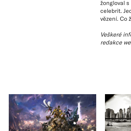
žongloval s
celebrit. J
vězení. Co 
Veškeré inf
redakce we