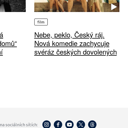
film
á
Nebe, peklo, Český ráj.
 domů“
Nová komedie zachycuje
í
svéráz českých dovolených
na sociálních sítích: