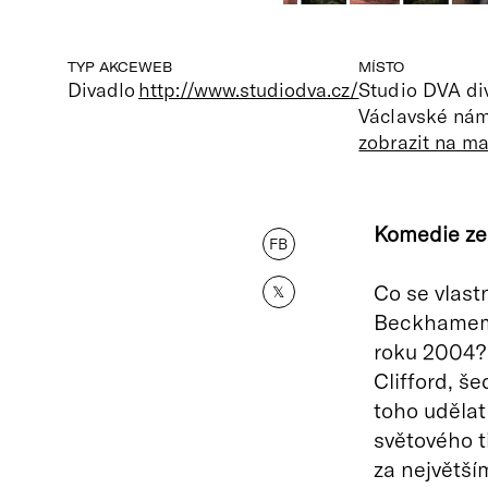
TYP AKCE
WEB
MÍSTO
Divadlo
http://www.studiodva.cz/
Studio DVA di
Václavské nám
zobrazit na m
Komedie ze 
FB
Co se vlast
𝕏
Beckhamem 
roku 2004? 
Clifford, š
toho udělat 
světového t
za největší