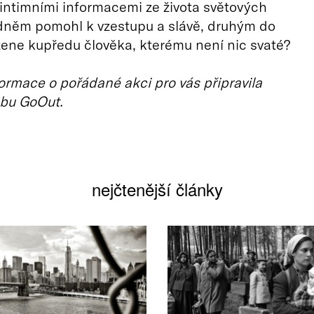
 intimními informacemi ze života světových
edněm pomohl k vzestupu a slávě, druhým do
žene kupředu člověka, kterému není nic svaté?
ormace o pořádané akci pro vás připravila
bu GoOut.
nejčtenější články