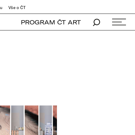
du
Vše o ČT
PROGRAM ČT ART