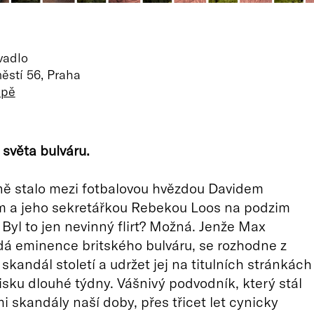
vadlo
ěstí 56, Praha
apě
světa bulváru.
ně stalo mezi fotbalovou hvězdou Davidem
a jeho sekretářkou Rebekou Loos na podzim
Byl to jen nevinný flirt? Možná. Jenže Max
edá eminence britského bulváru, se rozhodne z
skandál století a udržet jej na titulních stránkách
isku dlouhé týdny. Vášnivý podvodník, který stál
mi skandály naší doby, přes třicet let cynicky