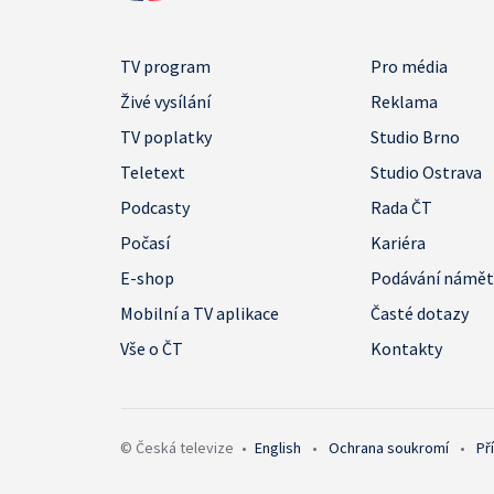
TV program
Pro média
Živé vysílání
Reklama
TV poplatky
Studio Brno
Teletext
Studio Ostrava
Podcasty
Rada ČT
Počasí
Kariéra
E-shop
Podávání námě
Mobilní a TV aplikace
Časté dotazy
Vše o ČT
Kontakty
© Česká televize
•
English
•
Ochrana soukromí
•
Př