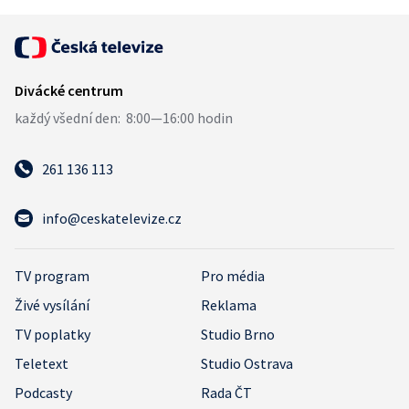
261 136 113
info@ceskatelevize.cz
TV program
Pro média
Živé vysílání
Reklama
TV poplatky
Studio Brno
Teletext
Studio Ostrava
Podcasty
Rada ČT