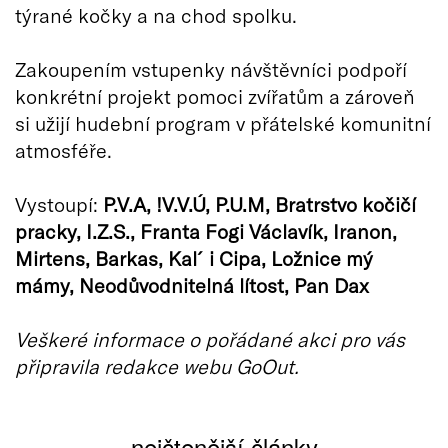
týrané kočky a na chod spolku.
Zakoupením vstupenky návštěvníci podpoří
konkrétní projekt pomoci zvířatům a zároveň
si užijí hudební program v přátelské komunitní
atmosféře.
Vystoupí:
P.V.A, !V.V.Ú, P.U.M, Bratrstvo kočičí
pracky, I.Z.S., Franta Fogi Václavík, Iranon,
Mirtens, Barkas, Kal´i Cipa, Ložnice mý
mámy, Neodůvodnitelná lítost, Pan Dax
Veškeré informace o pořádané akci pro vás
připravila redakce webu GoOut.
nejčtenější články