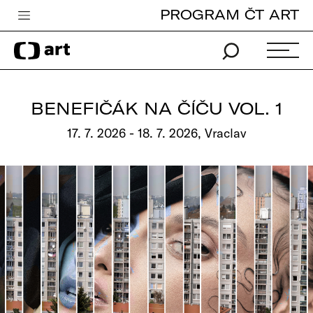
PROGRAM ČT ART
Česká televize
Zpravodajství
Sport
BENEFIČÁK NA ČÍČU VOL. 1
iVysílání
17. 7. 2026 - 18. 7. 2026, Vraclav
TV program
Pro děti
edu
Vše o ČT