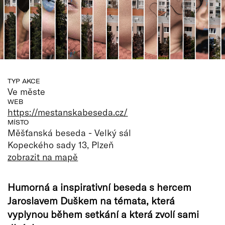
TYP AKCE
Ve měste
WEB
https://mestanskabeseda.cz/
MÍSTO
Měšťanská beseda - Velký sál
Kopeckého sady 13, Plzeň
zobrazit na mapě
Humorná a inspirativní beseda s hercem
Jaroslavem Duškem na témata, která
vyplynou během setkání a která zvolí sami