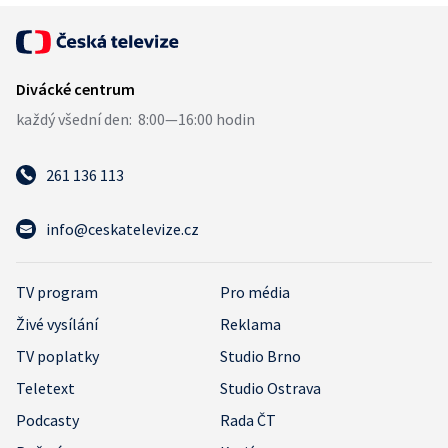
261 136 113
info@ceskatelevize.cz
TV program
Pro média
Živé vysílání
Reklama
TV poplatky
Studio Brno
Teletext
Studio Ostrava
Podcasty
Rada ČT