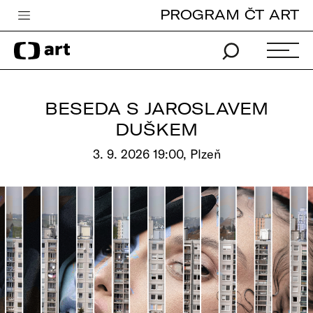
PROGRAM ČT ART
Česká televize
Zpravodajství
Sport
BESEDA S JAROSLAVEM
iVysílání
DUŠKEM
TV program
3. 9. 2026 19:00, Plzeň
Pro děti
edu
Vše o ČT