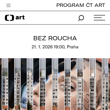
PROGRAM ČT ART
Česká televize
Zpravodajství
Sport
BEZ ROUCHA
iVysílání
21. 1. 2026 19:00, Praha
TV program
Pro děti
edu
Vše o ČT