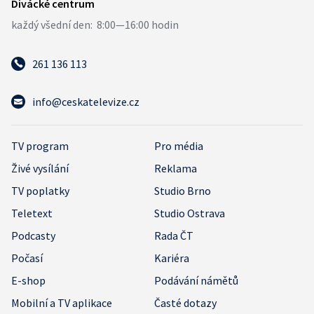
261 136 113
info@ceskatelevize.cz
TV program
Pro média
Živé vysílání
Reklama
TV poplatky
Studio Brno
Teletext
Studio Ostrava
Podcasty
Rada ČT
Počasí
Kariéra
E-shop
Podávání námětů
Mobilní a TV aplikace
Časté dotazy