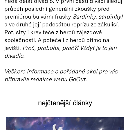
nedá dělat divadlo. V první části diváci sledují
průběh poslední generální zkoušky před
premiérou bulvární frašky
Sardinky, sardinky!
a ve druhé její padesátou reprízu ze zákulisí.
Pot, slzy i krev teče z herců zájezdové
společnosti. A poteče i z herců přímo na
jevišti.
Proč, proboha, proč?! Vždyť je to jen
divadlo.
Veškeré informace o pořádané akci pro vás
připravila redakce webu GoOut.
nejčtenější články