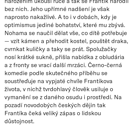
narozením ukousl ruce a tak se Frantík narodil
bez nich. Jeho upřímné nadšení je však
naprosto nakažlivé. A to i v dobách, kdy je
optimismus jediné bohatství, které mu zbývá.
Nohama se naučil dělat vše, co dítě potřebuje
— vzít kámen a přehodit kostel, pouštět draka,
cvrnkat kuličky a taky se prát. Spolužačky
nosí krátké sukně, přišla nabídka z obludária
a z fronty se vrací další mrzáci. Černo-černá
komedie podle skutečného příběhu se
soustřeďuje na vypjaté chvíle Frantíkova
života, v nichž tvrdohlavý člověk usiluje o
vymanění se z daného osudu i prostředí. Na
pozadí novodobých českých dějin tak
Frantíka čeká veliký zápas o lidskou
důstojnost.