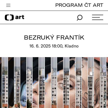
PROGRAM ČT ART
Česká televize
Zpravodajství
Sport
BEZRUKÝ FRANTÍK
iVysílání
16. 6. 2025 18:00, Kladno
TV program
Pro děti
edu
Vše o ČT