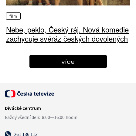
film
Nebe, peklo, Český ráj. Nová komedie
zachycuje svéráz českých dovolených
více
261 136 113