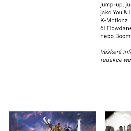
jump-up, ju
jako You & 
K-Motionz. 
či Flowdane
nebo Boomto
Veškeré inf
redakce we