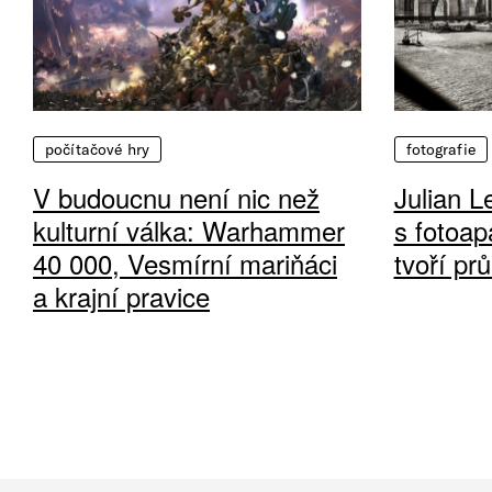
počítačové hry
fotografie
V budoucnu není nic než
Julian L
kulturní válka: Warhammer
s fotoap
40 000, Vesmírní mariňáci
tvoří pr
a krajní pravice