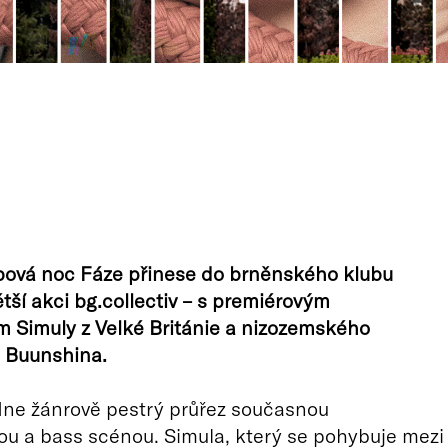
bová noc Fáze přinese do brněnského klubu
tší akci bg.collectiv – s premiérovým
 Simuly z Velké Británie a nizozemského
 Buunshina.
dne žánrově pestrý průřez současnou
ou a bass scénou. Simula, který se pohybuje mezi