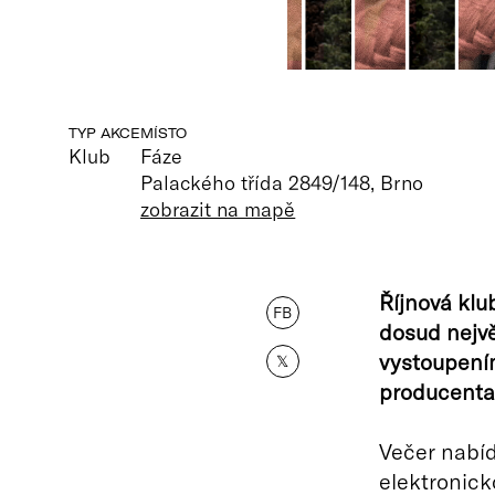
TYP AKCE
MÍSTO
Klub
Fáze
Palackého třída 2849/148, Brno
zobrazit na mapě
Říjnová klu
FB
dosud nejvě
vystoupením
𝕏
producenta
Večer nabí
elektronick