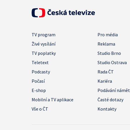
TV program
Pro média
Živé vysílání
Reklama
TV poplatky
Studio Brno
Teletext
Studio Ostrava
Podcasty
Rada ČT
Počasí
Kariéra
E-shop
Podávání námě
Mobilní a TV aplikace
Časté dotazy
Vše o ČT
Kontakty