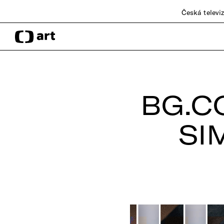
Česká televi
BG.C
SI