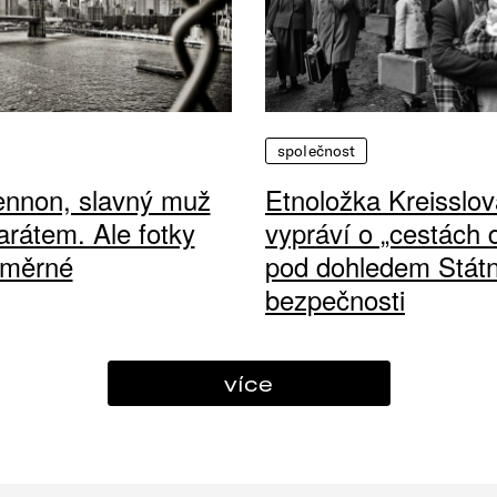
společnost
ennon, slavný muž
Etnoložka Kreisslov
arátem. Ale fotky
vypráví o „cestách
ůměrné
pod dohledem Státn
bezpečnosti
více