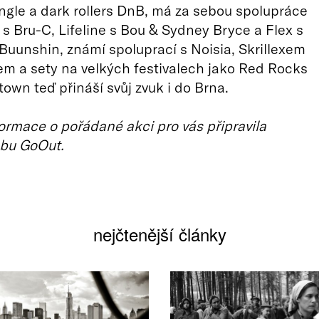
ngle a dark rollers DnB, má za sebou spolupráce
I s Bru-C, Lifeline s Bou & Sydney Bryce a Flex s
Buunshin, známí spoluprací s Noisia, Skrillexem
m a sety na velkých festivalech jako Red Rocks
wn teď přináší svůj zvuk i do Brna.
ormace o pořádané akci pro vás připravila
bu GoOut.
nejčtenější články