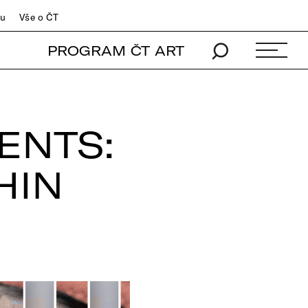
du
Vše o ČT
PROGRAM ČT ART
ENTS:
HIN