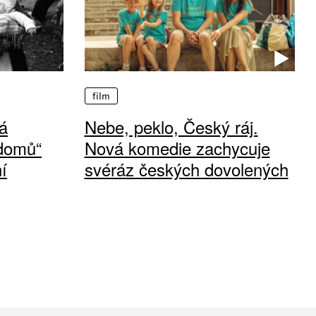
film
á
Nebe, peklo, Český ráj.
 domů“
Nová komedie zachycuje
í
svéráz českých dovolených