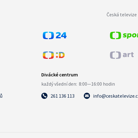
Česká televize 
tů
261 136 113
info@ceskatelevize.